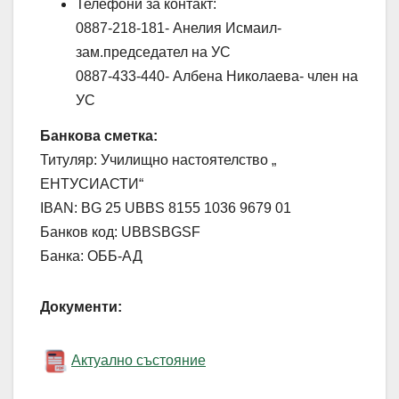
Телефони за контакт:
0887-218-181- Анелия Исмаил-
зам.председател на УС
0887-433-440- Албена Николаева- член на
УС
Банкова сметка:
Титуляр: Училищно настоятелство „
ЕНТУСИАСТИ“
IBAN: BG 25 UBBS 8155 1036 9679 01
Банков код: UBBSBGSF
Банка: ОББ-АД
Документи:
Актуално състояние