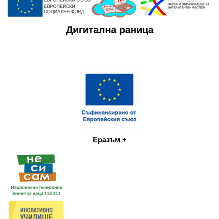
Дигитална раница
Еразъм +