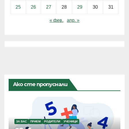
25
26
27
28
29
30
31
« фев.
апр. »
Ако сте пропуснали
ЗА ВАС
ПРИЕМ
РОДИТЕЛИ
УЧЕНИЦИ