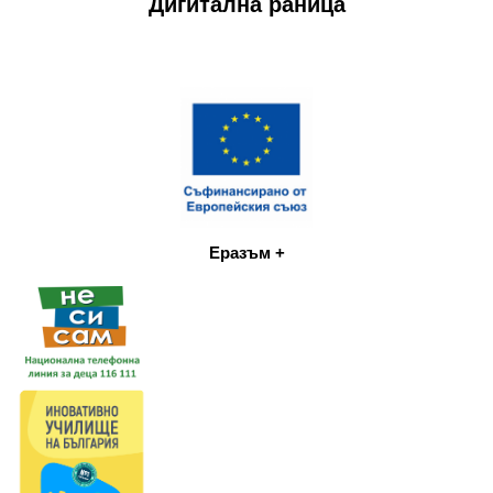
Дигитална раница
Еразъм +