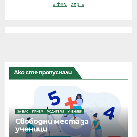
« фев.
апр. »
Ако сте пропуснали
ЗА ВАС
ПРИЕМ
РОДИТЕЛИ
УЧЕНИЦИ
Свободни места за
ученици