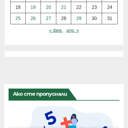
18
19
20
21
22
23
24
25
26
27
28
29
30
31
« фев.
апр. »
Ако сте пропуснали