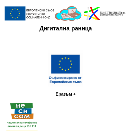
Дигитална раница
Еразъм +