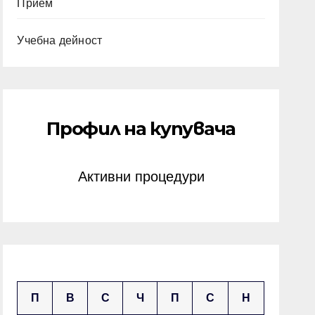
Прием
Учебна дейност
Профил на купувача
Активни процедури
май 2025
П
В
С
Ч
П
С
Н