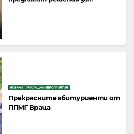
сигурността на
хранителните продукти,
устойчиво земеделие и чиста
питейна вода чрез използване
на ядрените технологии
НОВИНИ
УЧИЛИЩНИ МЕРОПРИЯТИЯ
Прекрасните абитуриенти от
ППМГ Враца