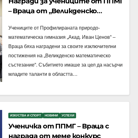
Награди за учениците от ППМГ
– Враца от „Великденско
математическо състезание“
Учениците от Профилираната природо-
математическа гимназия „Акад. Иван Ценов“ –
Враца бяха наградени за своите изключителни
постижения на „Великденско математическо
състезание“. Събитието имаше за цел да насърчи
младите таланти в областта…
ИЗКУСТВА И СПОРТ
НОВИНИ
УСПЕХИ
Ученичка от ППМГ – Враца с
награда от меме конкурс