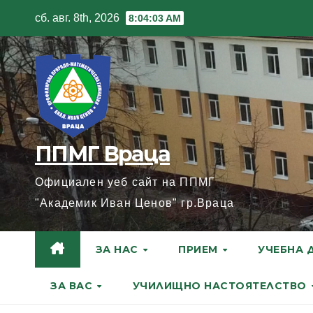
Skip
сб. авг. 8th, 2026
8:04:04 AM
to
content
ППМГ Враца
Официален уеб сайт на ППМГ
"Академик Иван Ценов" гр.Враца
ЗА НАС
ПРИЕМ
УЧЕБНА 
ЗА ВАС
УЧИЛИЩНО НАСТОЯТЕЛСТВО