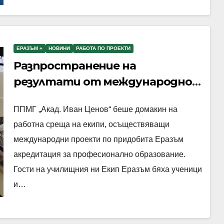
ЕРАЗЪМ +
НОВИНИ
РАБОТА ПО ПРОЕКТИ
Разпространение на
резултати от международно
сътрудничество по Еразъм
ППМГ „Акад. Иван Ценов“ беше домакин на
акредитация за професионално
работна среща на екипи, осъществяващи
образование
международни проекти по придобита Еразъм
акредитация за професионално образование.
Гости на училищния ни Екип Еразъм бяха ученици
и…