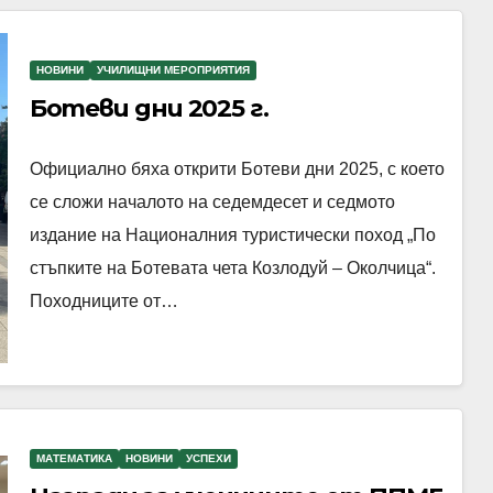
НОВИНИ
УЧИЛИЩНИ МЕРОПРИЯТИЯ
Ботеви дни 2025 г.
Официално бяха открити Ботеви дни 2025, с което
се сложи началото на седемдесет и седмото
издание на Националния туристически поход „По
стъпките на Ботевата чета Козлодуй – Околчица“.
Походниците от…
МАТЕМАТИКА
НОВИНИ
УСПЕХИ