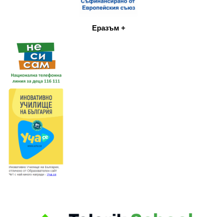
Еразъм +