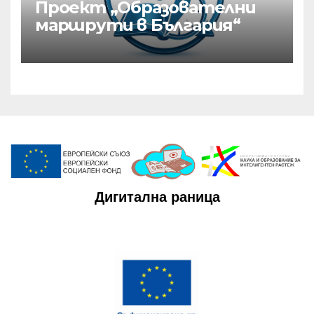
Проект „Образователни
маршрути в България“
Дигитална раница