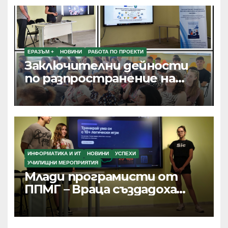
ЕРАЗЪМ +
НОВИНИ
РАБОТА ПО ПРОЕКТИ
Заключителни дейности
по разпространение на
резултатите от текущи
проекти по Програма
Еразъм+, ПОО и eTwinning
ИНФОРМАТИКА И ИТ
НОВИНИ
УСПЕХИ
УЧИЛИЩНИ МЕРОПРИЯТИЯ
Млади програмисти от
ППМГ – Враца създадоха
дигитални продукти с
реално приложение и
хиляди потребители