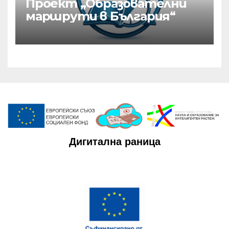
Проект „Образователни
маршрути в България“
Дигитална раница