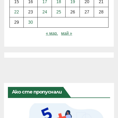
15
16
17
18
19
20
21
22
23
24
25
26
27
28
29
30
« мар.
май »
Ако сте пропуснали