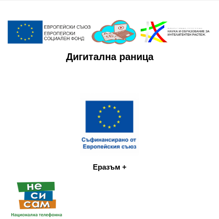
Дигитална раница
Еразъм +