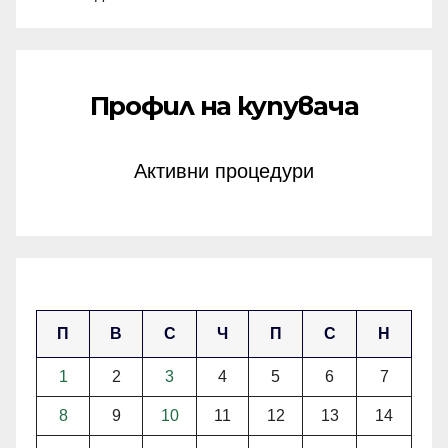
Профил на купувача
Активни процедури
април 2024
П
В
С
Ч
П
С
Н
1
2
3
4
5
6
7
8
9
10
11
12
13
14