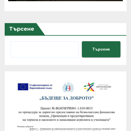
хиляди потребители
Търсене
Търсене