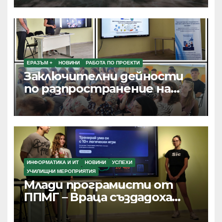
ЕРАЗЪМ +
НОВИНИ
РАБОТА ПО ПРОЕКТИ
Заключителни дейности
по разпространение на
резултатите от текущи
проекти по Програма
Еразъм+, ПОО и eTwinning
ИНФОРМАТИКА И ИТ
НОВИНИ
УСПЕХИ
УЧИЛИЩНИ МЕРОПРИЯТИЯ
Млади програмисти от
ППМГ – Враца създадоха
дигитални продукти с
реално приложение и