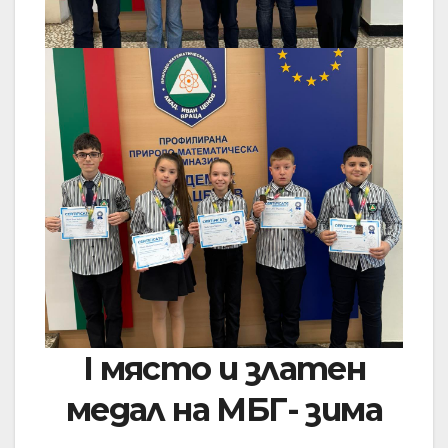
I място и златен
медал на МБГ- зима