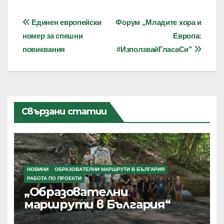
Навигация
Единен европейски
Форум „Младите хора и
номер за спешни
Европа:
повиквания
#ИзползвайГласаСи”
Свързани статии
НОВИНИ
ОБРАЗОВАТЕЛНИ МАРШРУТИ В БЪЛГАРИЯ
РАБОТА ПО ПРОЕКТИ
„Образователни
маршрути в България“