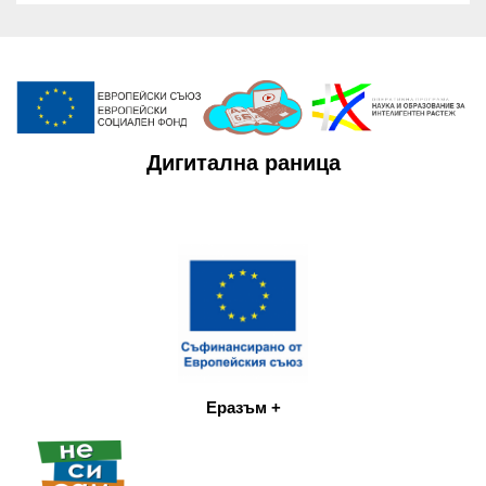
Дигитална раница
Еразъм +