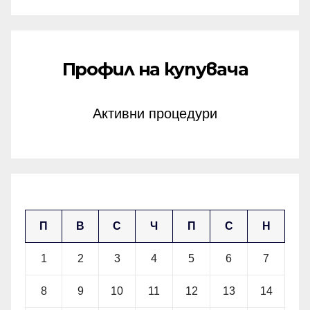
Профил на купувача
Активни процедури
май 2023
П
В
С
Ч
П
С
Н
1
2
3
4
5
6
7
8
9
10
11
12
13
14