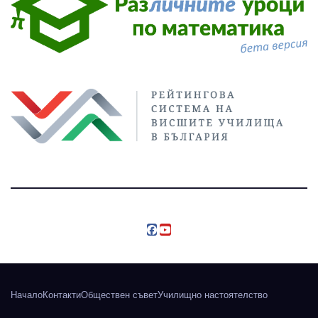
Начало
Контакти
Обществен съвет
Училищно настоятелство