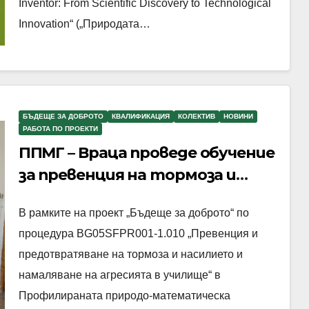
Inventor: From Scientific Discovery to Technological
Innovation“ („Природата…
БЪДЕЩЕ ЗА ДОБРОТО
КВАЛИФИКАЦИЯ
КОЛЕКТИВ
НОВИНИ
РАБОТА ПО ПРОЕКТИ
ППМГ – Враца проведе обучение
за превенция на тормоза и
агресията в училище
В рамките на проект „Бъдеще за доброто“ по
процедура BG05SFPR001-1.010 „Превенция и
предотвратяване на тормоза и насилието и
намаляване на агресията в училище“ в
Профилираната природо-математическа