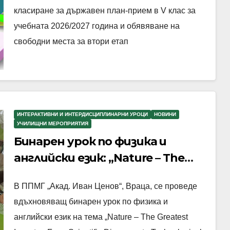
класиране за държавен план-прием в V клас за
учебната 2026/2027 година и обявяване на
свободни места за втори етап
ИНТЕРАКТИВНИ И ИНТЕРДИСЦИПЛИНАРНИ УРОЦИ
НОВИНИ
УЧИЛИЩНИ МЕРОПРИЯТИЯ
Бинарен урок по физика и
английски език: „Nature – The
Greatest Inventor: From Scientific
В ППМГ „Акад. Иван Ценов“, Враца, се проведе
Discovery to Technological
вдъхновяващ бинарен урок по физика и
Innovation“
английски език на тема „Nature – The Greatest