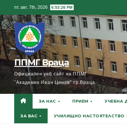
Skip
пт. авг. 7th, 2026
6:53:27 PM
to
content
ППМГ Враца
Официален уеб сайт на ППМГ
"Академик Иван Ценов" гр.Враца
ЗА НАС
ПРИЕМ
УЧЕБНА 
ЗА ВАС
УЧИЛИЩНО НАСТОЯТЕЛСТВО