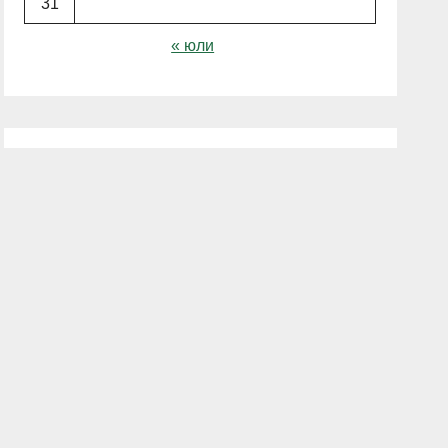
31
« юли