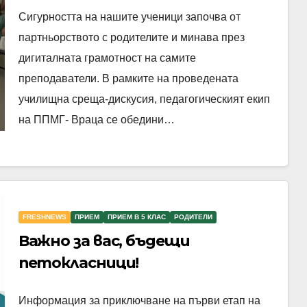
партньорството със
Сигурността на нашите ученици започва от
семейството в дигиталната
партньорството с родителите и минава през
ера
дигиталната грамотност на самите
преподаватели. В рамките на проведената
училищна среща-дискусия, педагогическият екип
на ППМГ- Враца се обедини…
FRESHNEWS
ПРИЕМ
ПРИЕМ В 5 КЛАС
РОДИТЕЛИ
Важно за вас, бъдещи
петокласници!
Информация за приключване на първи етап на