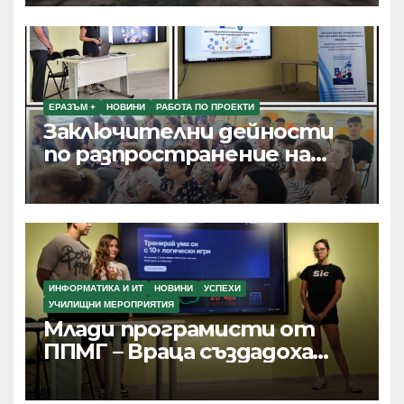
ЕРАЗЪМ +
НОВИНИ
РАБОТА ПО ПРОЕКТИ
Заключителни дейности
по разпространение на
резултатите от текущи
проекти по Програма
Еразъм+, ПОО и eTwinning
ИНФОРМАТИКА И ИТ
НОВИНИ
УСПЕХИ
УЧИЛИЩНИ МЕРОПРИЯТИЯ
Млади програмисти от
ППМГ – Враца създадоха
дигитални продукти с
реално приложение и