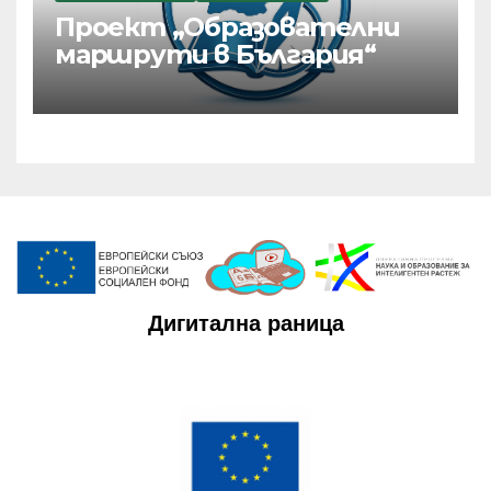
Проект „Образователни
маршрути в България“
Дигитална раница