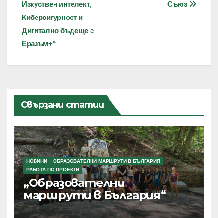
Изкуствен интелект,
Съюз
Киберсигурност и
Дигитално бъдеще с
Еразъм+“
Свързани статии
НОВИНИ
ОБРАЗОВАТЕЛНИ МАРШРУТИ В БЪЛГАРИЯ
РАБОТА ПО ПРОЕКТИ
„Образователни
маршрути в България“