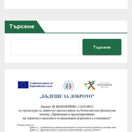
хиляди потребители
Търсене
Търсене