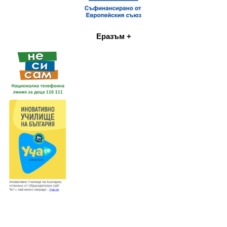
Еразъм +