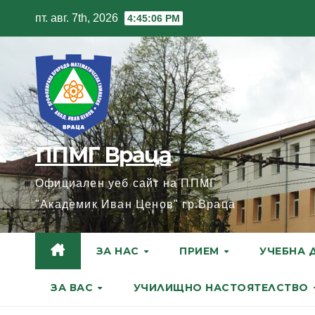
Skip
пт. авг. 7th, 2026
4:45:07 PM
to
content
ППМГ Враца
Официален уеб сайт на ППМГ
"Академик Иван Ценов" гр.Враца
ЗА НАС
ПРИЕМ
УЧЕБНА 
ЗА ВАС
УЧИЛИЩНО НАСТОЯТЕЛСТВО