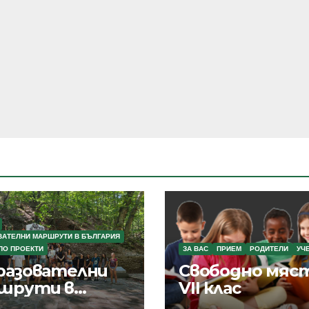
ВАТЕЛНИ МАРШРУТИ В БЪЛГАРИЯ
ПО ПРОЕКТИ
ЗА ВАС
ПРИЕМ
РОДИТЕЛИ
УЧ
разователни
Свободно мяст
шрути в
VII клас
гария“