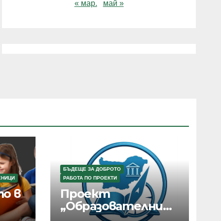
« мар.
май »
БЪДЕЩЕ ЗА ДОБРОТО
ЕНИЦИ
РАБОТА ПО ПРОЕКТИ
о в
Проект
„Образователни
маршрути в