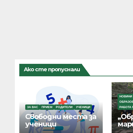
Ако сте пропуснали
НОВИНИ
ОБРАЗО
ЗА ВАС
ПРИЕМ
РОДИТЕЛИ
УЧЕНИЦИ
РАБОТА 
Свободни места за
„Об
ученици
мар
Бъл