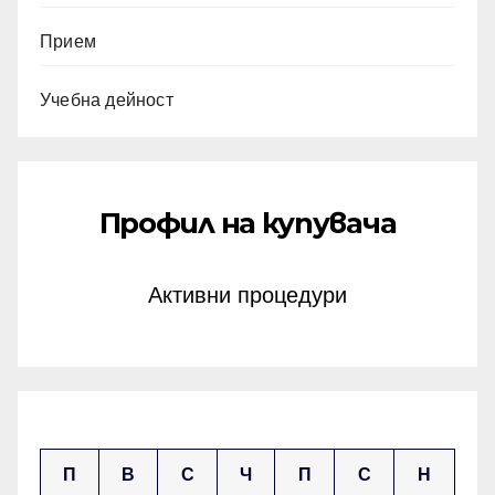
Прием
Учебна дейност
Профил на купувача
Активни процедури
април 2025
П
В
С
Ч
П
С
Н