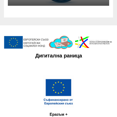
Дигитална раница
Еразъм +