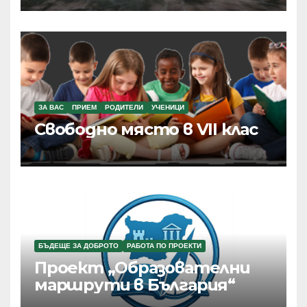
ЗА ВАС
ПРИЕМ
РОДИТЕЛИ
УЧЕНИЦИ
Свободно място в VII клас
БЪДЕЩЕ ЗА ДОБРОТО
РАБОТА ПО ПРОЕКТИ
Проект „Образователни
маршрути в България“