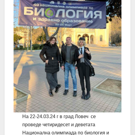
На 22-24.03.24 г в град Ловеч се
проведе четиридесет и деветата
Национална олимпиада по биология и