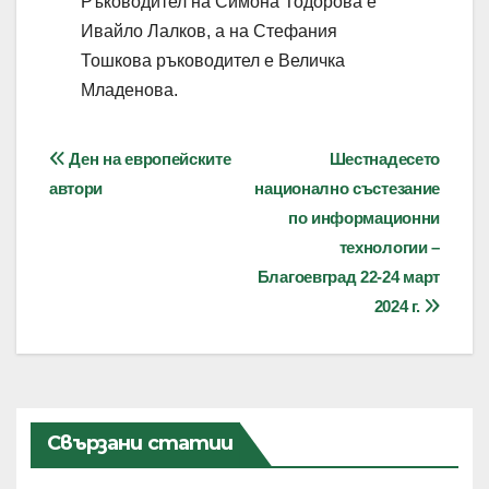
Ръководител на Симона Тодорова е
Ивайло Лалков, а на Стефания
Тошкова ръководител е Величка
Младенова.
Навигация
Ден на европейските
Шестнадесето
автори
национално състезание
по информационни
технологии –
Благоевград 22-24 март
2024 г.
Свързани статии