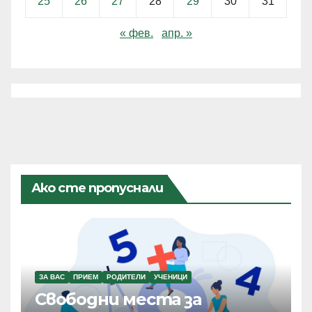
25
26
27
28
29
30
31
« фев.
апр. »
Ако сте пропуснали
ЗА ВАС
ПРИЕМ
РОДИТЕЛИ
УЧЕНИЦИ
Свободни места за