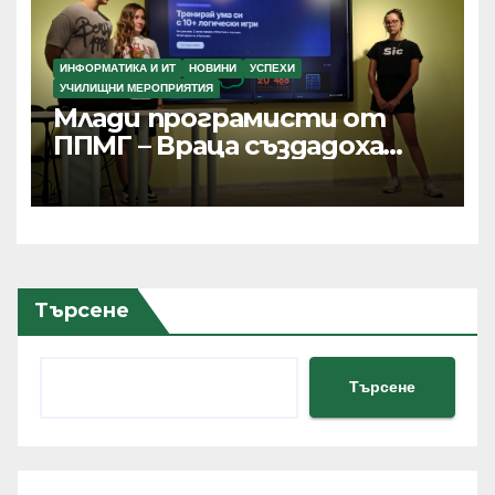
ИНФОРМАТИКА И ИТ
НОВИНИ
УСПЕХИ
УЧИЛИЩНИ МЕРОПРИЯТИЯ
Млади програмисти от
ППМГ – Враца създадоха
дигитални продукти с
реално приложение и
хиляди потребители
Търсене
Търсене