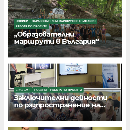
НОВИНИ
ОБРАЗОВАТЕЛНИ МАРШРУТИ В БЪЛГАРИЯ
РАБОТА ПО ПРОЕКТИ
„Образователни
маршрути в България“
ЕРАЗЪМ +
НОВИНИ
РАБОТА ПО ПРОЕКТИ
Заключителни дейности
по разпространение на
резултатите от текущи
проекти по Програма
Еразъм+, ПОО и eTwinning