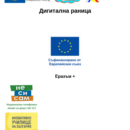
Дигитална раница
Еразъм +