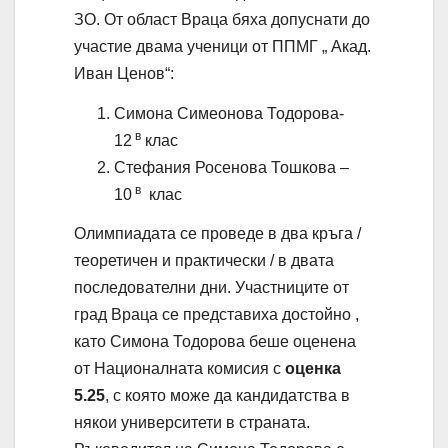
ЗО. От област Враца бяха допуснати до
участие двама ученици от ППМГ „ Акад.
Иван Ценов“:
Симона Симеонова Тодорова-
в
12
клас
Стефания Росенова Тошкова –
в
10
клас
Олимпиадата се проведе в два кръга /
теоретичен и практически / в двата
последователни дни. Участниците от
град Враца се представиха достойно ,
като Симона Тодорова беше оценена
от Националната комисия с
оценка
5.25
, с която може да кандидатства в
някои университети в страната.