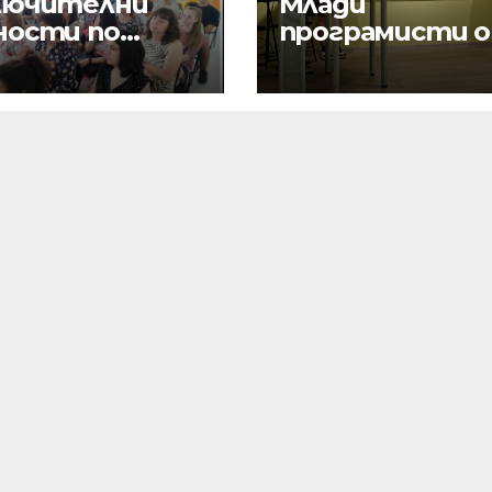
лючителни
Млади
ности по
програмисти 
пространение
ППМГ – Враца
резултатите
създадоха
текущи
дигитални
екти по
продукти с
грама Еразъм+,
реално
 и eTwinning
приложение и
хиляди
потребители