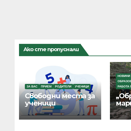
Ако сте пропуснали
НОВИНИ
ОБРАЗО
ЗА ВАС
ПРИЕМ
РОДИТЕЛИ
УЧЕНИЦИ
РАБОТА 
Свободни места за
„Об
ученици
мар
Бъл