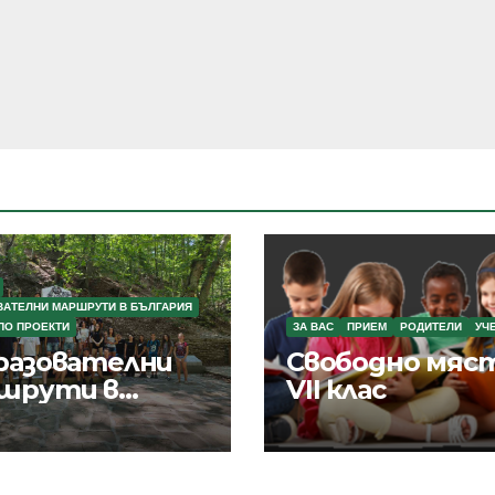
ВАТЕЛНИ МАРШРУТИ В БЪЛГАРИЯ
ПО ПРОЕКТИ
ЗА ВАС
ПРИЕМ
РОДИТЕЛИ
УЧ
разователни
Свободно мяст
шрути в
VII клас
гария“