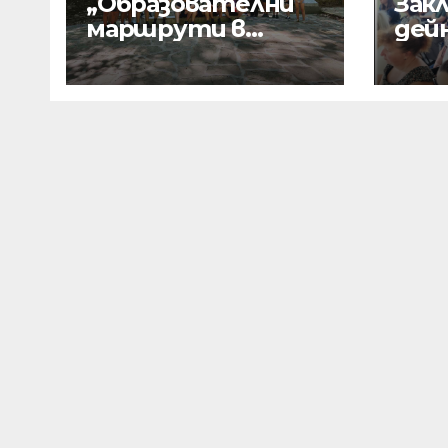
„Образователни
Зак
маршрути в
дей
България“
раз
на 
от 
про
Про
ПОО