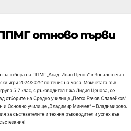
ППМГ отново първи
о за отбора на ППМГ „Акад. Иван Ценов“ в Зонален етап
ски игри 2024/2025“ по тенис на маса. Момчетата във
група 5-7 клас, с ръководител г-жа Лидия Ценова, се
ад отборите на Средно училище „Петко Рачов Славейков“
ин и Основно училище „Владимир Минчев“ – Владимирово.
ия за състезателите и техния ръководител и успех във
състезания!