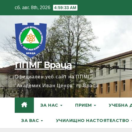
Skip
сб. авг. 8th, 2026
4:59:34 AM
to
content
ППМГ Враца
Официален уеб сайт на ППМГ
"Академик Иван Ценов" гр.Враца
ЗА НАС
ПРИЕМ
УЧЕБНА 
ЗА ВАС
УЧИЛИЩНО НАСТОЯТЕЛСТВО