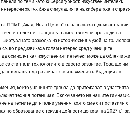
панели по теми като киберсигурност, изкуствен интелект,
интересни за тях бяха симулацията на кибератака и справ
 от ППМГ „Акад. Иван Ценов“ се запознаха с демонстрации
ствен интелект и станция за самостоятелни прегледи на
 Виртуалната разходка из историческия музей на гр. Испер
а също предизвикаха голям интерес сред учениците.
 да осмислят как изкуственият интелект може да облекчи ж
е са стигнали технологиите в своето развитие. Това ще им
а да продължат да развиват своите умения в бъдещия си
мения, които учениците трябва да притежават, а участията
ключат техния потенциал. Включването на нашите гимназис
не на техните дигитални умения, която сме си поставили с
лно образование с текущи дейности до края на 2027 г.“, з