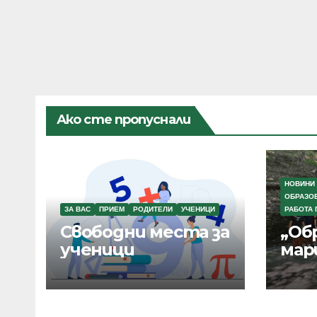
Ако сте пропуснали
НОВИНИ
ОБРАЗО
ЗА ВАС
ПРИЕМ
РОДИТЕЛИ
УЧЕНИЦИ
РАБОТА 
Свободни места за
„Об
ученици
мар
Бъл