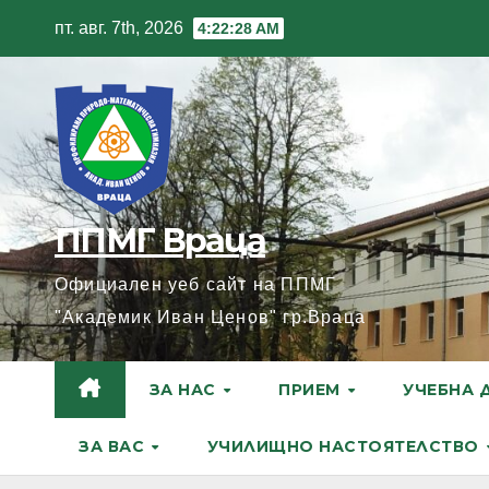
Skip
пт. авг. 7th, 2026
4:22:29 AM
to
content
ППМГ Враца
Официален уеб сайт на ППМГ
"Академик Иван Ценов" гр.Враца
ЗА НАС
ПРИЕМ
УЧЕБНА 
ЗА ВАС
УЧИЛИЩНО НАСТОЯТЕЛСТВО