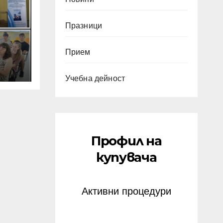
Празници
Прием
ние
те
Учебна дейност
м+,
g
Профил на
купувача
Активни процедури