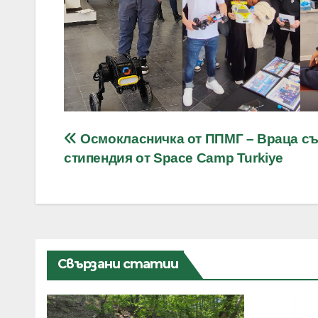
Навигация
Осмокласничка от ППМГ – Враца с
стипендия от Space Camp Turkiye
Свързани статии