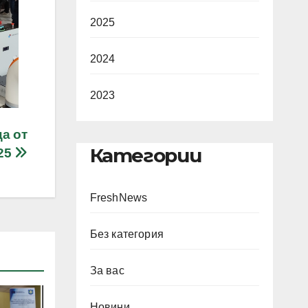
2025
2024
2023
а от
Категории
25
FreshNews
Без категория
За вас
Новини