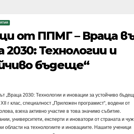
ЯТИЯ
ци от ППМГ – Враца в
 2030: Технологии и
ойчиво бъдеще“
т „Враца 2030: Технологии и иновации за устойчиво бъдещ
 XII г клас, специалност „Приложен програмист“, водени от
лова, взеха активно участие в това значимо събитие.
ии, университети, експерти и иноватори от страната и чуж
чни области на технологиите и иновациите. Нашите ученици