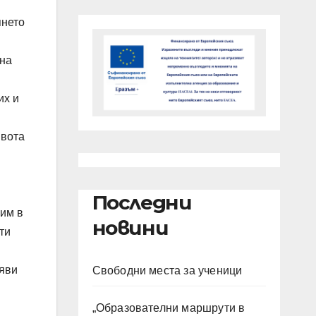
янето
 на
их и
ивота
Последни
 им в
новини
ти
аяви
Свободни места за ученици
„Образователни маршрути в