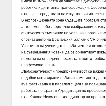
имаха възможността да участват в дискусионни 
роботика и дигитална трансформация. Особено 
с нея чрез средствата на изкуствения интелект.
В експозиционната зона бъдещите програмисти
автономен робот, термални изображения с изку
физическото състояние на човешкия организъм.
опознаването на Врачанския Балкан с VR очил
Участието на учениците в събитието им позволи
на съвременния човек и да се ориентират докъд
помогне да определят посоката, в която трябв
професионален път.
„Любознателност и предприемчивост са важни у
подобни мотивиращи събития само могат да от
във фестивала е в паралел с целта за повишава
работата по Еразъм Акредитация по професиона
г-жа Калина Николова, координатор на проекта.