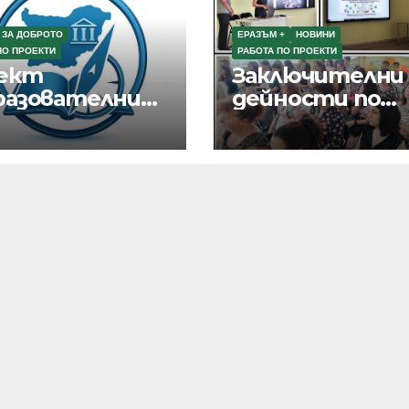
 ЗА ДОБРОТО
ЕРАЗЪМ +
НОВИНИ
ПО ПРОЕКТИ
РАБОТА ПО ПРОЕКТИ
ект
Заключителни
разователни
дейности по
шрути в
разпростране
гария“
на резултати
от текущи
проекти по
Програма Еразъ
ПОО и eTwinnin