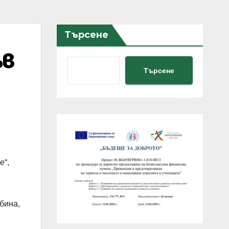
Търсене
ъв
Търсене
е“,
бина,