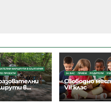
ВАТЕЛНИ МАРШРУТИ В БЪЛГАРИЯ
ПО ПРОЕКТИ
ЗА ВАС
ПРИЕМ
РОДИТЕЛИ
УЧ
разователни
Свободно мяст
шрути в
VII клас
гария“