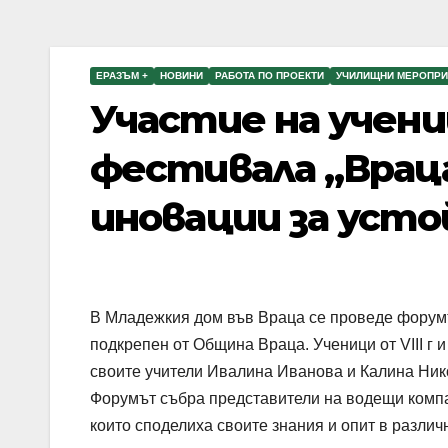
ЕРАЗЪМ +
НОВИНИ
РАБОТА ПО ПРОЕКТИ
УЧИЛИЩНИ МЕРОПРИ
Участие на учени
фестивала „Враца
иновации за уст
В Младежкия дом във Враца се проведе форумъ
подкрепен от Община Враца. Ученици от VIII г и
своите учители Ивалина Иванова и Калина Нико
Форумът събра представители на водещи компан
които споделиха своите знания и опит в разли