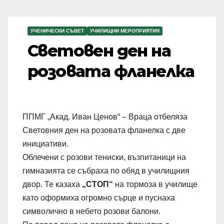
УЧЕНИЧЕСКИ СЪВЕТ
УЧИЛИЩНИ МЕРОПРИЯТИЯ
Световeн ден на
розовата фланелка
ППМГ „Акад. Иван Ценов“ – Враца отбеляза
Световния ден на розовата фланелка с две
инициативи.
Облечени с розови тениски, възпитаници на
гимназията се събраха по обяд в училищния
двор. Те казаха
„СТОП“
на тормоза в училище
като оформиха огромно сърце и пуснаха
символично в небето розови балони.