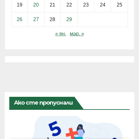
19
20
21
22
23
24
25
26
27
28
29
« ян.
мар. »
Ако сте пропуснали