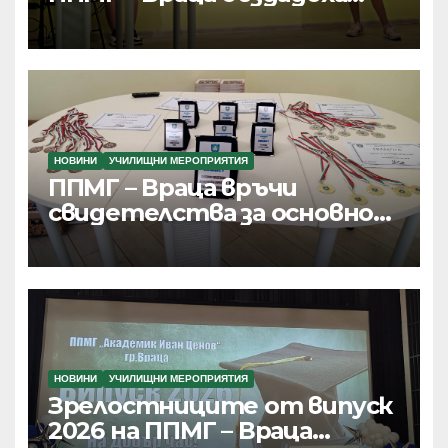
дигитални продукти с
реално приложение и
хиляди потребители
НОВИНИ
УЧИЛИЩНИ МЕРОПРИЯТИЯ
ППМГ – Враца връчи
свидетелства за основно
образование
НОВИНИ
УЧИЛИЩНИ МЕРОПРИЯТИЯ
Зрелостниците от випуск
2026 на ППМГ – Враца