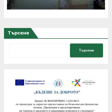
получиха своите дипломи
за средно образование
Търсене
Търсене