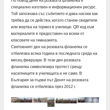
По повод деня на розовата фланелка е
специално изготвен и информационен ресурс.
Той запознава със събитието и дава насоки как
трябва да се действа, когато станем свидетели
или жертва на тормоз в училище. QR код към
материалите е предоставен на всеки от
класовете на гимназията.
Световният ден на розовата фланелка се
отбелязва всяка година в последната сряда на
месец февруари. В този ден розовата
фланелка символизира протест срещу
насилниците в училищата и не само. В
България за първи път Денят на розовата
фланелка се отбелязва през 2012 г.