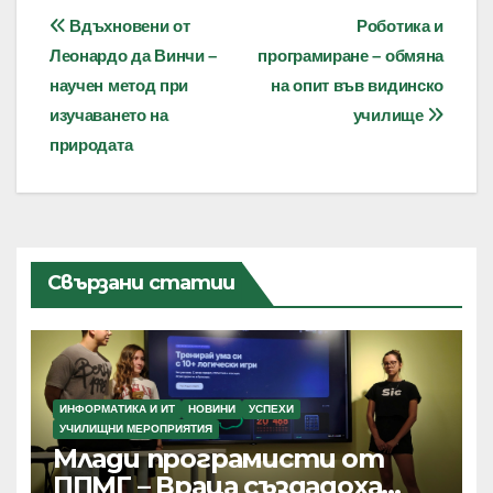
Навигация
Вдъхновени от
Роботика и
Леонардо да Винчи –
програмиране – обмяна
научен метод при
на опит във видинско
изучаването на
училище
природата
Свързани статии
ИНФОРМАТИКА И ИТ
НОВИНИ
УСПЕХИ
УЧИЛИЩНИ МЕРОПРИЯТИЯ
Млади програмисти от
ППМГ – Враца създадоха