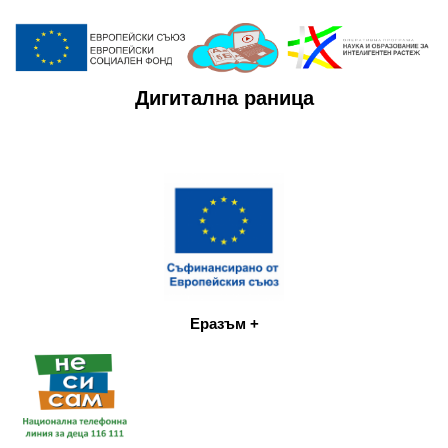
Дигитална раница
Еразъм +