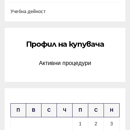
Учебна дейност
Профил на купувача
Активни процедури
май 2026
П
В
С
Ч
П
С
Н
1
2
3