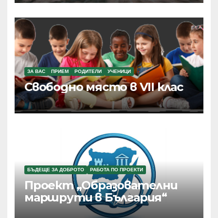
ЗА ВАС
ПРИЕМ
РОДИТЕЛИ
УЧЕНИЦИ
Свободно място в VII клас
БЪДЕЩЕ ЗА ДОБРОТО
РАБОТА ПО ПРОЕКТИ
Проект „Образователни
маршрути в България“