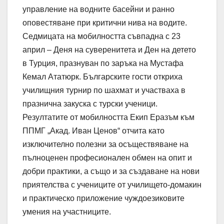
управление на водните басейни и ранно
оповестяване при критични нива на водите.
Седмицата на мобилността съвпадна с 23
април – Деня на суверенитета и Ден на детето
в Турция, празнуван по заръка на Мустафа
Кемал Ататюрк. Българските гости откриха
училищния турнир по шахмат и участваха в
празнична закуска с турски ученици.
Резултатите от мобилността Екип Еразъм към
ППМГ „Акад. Иван Ценов“ отчита като
изключително полезни за осъществяване на
пълноценен професионален обмен на опит и
добри практики, а също и за създаване на нови
приятелства с учениците от училището-домакин
и практическо приложение чуждоезиковите
умения на участниците.