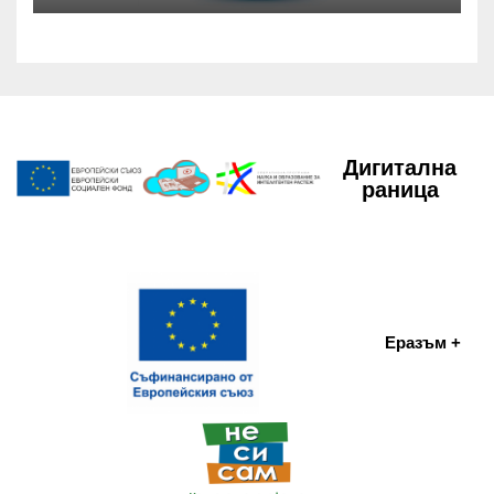
Дигитална
раница
Еразъм +