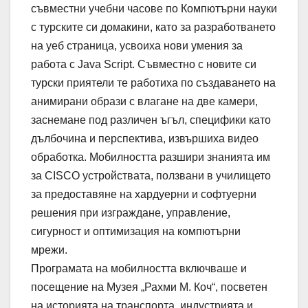
съвместни учебни часове по Компютърни науки
с турските си домакини, като за разработването
на уеб страница, усвоиха нови умения за
работа с Java Script. Съвместно с новите си
турски приятели те работиха по създаването на
анимирани образи с влагане на две камери,
заснемане под различен ъгъл, специфики като
дълбочина и перспектива, извършиха видео
обработка. Мобилността разшири знанията им
за CISCO устройствата, ползвани в училището
за предоставяне на хардуерни и софтуерни
решения при изграждане, управление,
сигурност и оптимизация на компютърни
мрежи.
Програмата на мобилността включваше и
посещение на Музея „Рахми М. Коч“, посветен
на историята на транспорта, индустрията и