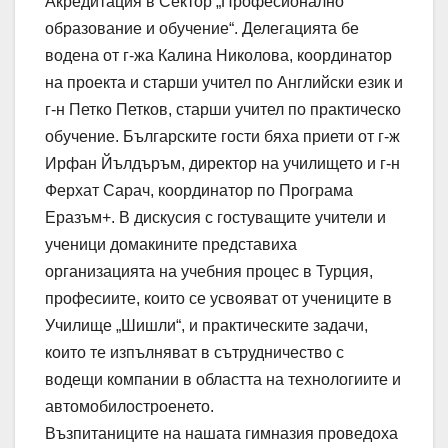
Акредитация в Сектор „Професионално
образование и обучение“. Делегацията бе
водена от г-жа Калина Николова, координатор
на проекта и старши учител по Английски език и
г-н Петко Петков, старши учител по практическо
обучение. Българските гости бяха приети от г-ж
Ирфан Йълдъръм, директор на училището и г-н
Ферхат Сарач, координатор по Програма
Еразъм+. В дискусия с гостуващите учители и
ученици домакините представиха
организацията на учебния процес в Турция,
професиите, които се усвояват от учениците в
Училище „Шишли“, и практическите задачи,
които те изпълняват в сътрудничество с
водещи компании в областта на технологиите и
автомобилостроенето.
Възпитаниците на нашата гимназия проведоха