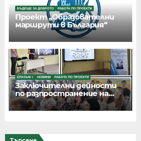
БЪДЕЩЕ ЗА ДОБРОТО
РАБОТА ПО ПРОЕКТИ
Проект „Образователни
маршрути в България“
ЕРАЗЪМ +
НОВИНИ
РАБОТА ПО ПРОЕКТИ
Заключителни дейности
по разпространение на
резултатите от текущи
проекти по Програма
Еразъм+, ПОО и eTwinning
Търсене