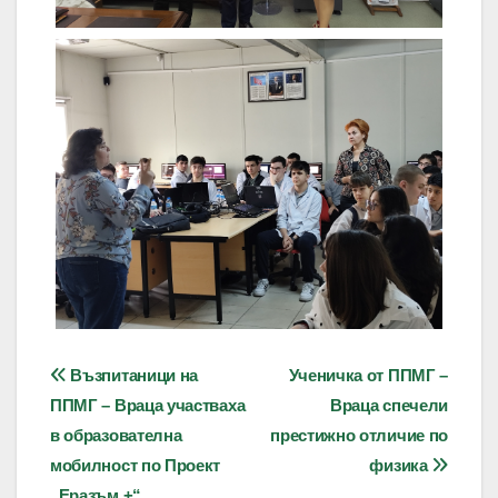
Навигация
Възпитаници на
Ученичка от ППМГ –
ППМГ – Враца участваха
Враца спечели
в образователна
престижно отличие по
мобилност по Проект
физика
„Еразъм +“