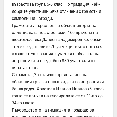
възрастова група 5-6 клас. По традиция, най-
добрите участници бяха отличени с грамоти и
символични награди.
Грамотата „Първенец на областния кръг на
олимпиадата по астрономия“ бе връчена на
шестокласника Даниел Владимиров Коловски.
Той е сред първите 20 ученици, които показаха
изключителни знания и умения в областта на
астрономията сред общо 880 участвали от
цялата страна.
С грамота „За отлично представяне на
областния кръг на олимпиадата по астрономия“
бе награден Христиан Иванов Иванов (5. клас),
която се връчва на класиралите се от 21-во до
34-то място.
Ръководството на гимназията поздравява