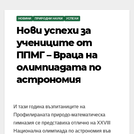
НОВИНИ
ПРИРОДНИ НАУКИ
УСПЕХИ
Нови успехи за
учениците от
ППМГ – Враца на
олимпиадата по
астрономия
И тази година възпитаниците на
Профилираната природо-математическа
гимназия се представиха отлично на XXVIII
Национална олимпиада по астрономия във