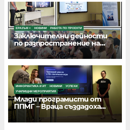
ЕРАЗЪМ +
НОВИНИ
РАБОТА ПО ПРОЕКТИ
Заключителни дейности
по разпространение на
резултатите от текущи
проекти по Програма
Еразъм+, ПОО и eTwinning
ИНФОРМАТИКА И ИТ
НОВИНИ
УСПЕХИ
УЧИЛИЩНИ МЕРОПРИЯТИЯ
Млади програмисти от
ППМГ – Враца създадоха
дигитални продукти с
реално приложение и
хиляди потребители