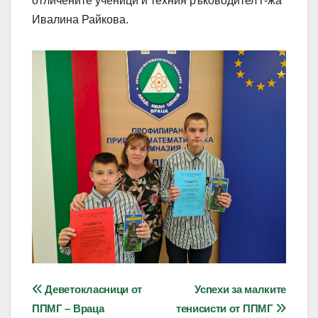
отличените ученици и техния ръководител г-жа
Ивалина Райкова.
Навигация
Деветокласници от
Успехи за малките
ППМГ – Враца
тенисисти от ППМГ