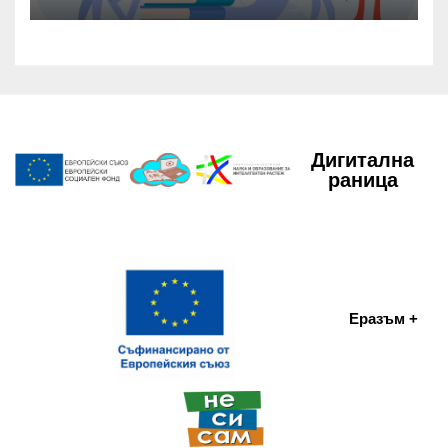
Дигитална
раница
Еразъм +