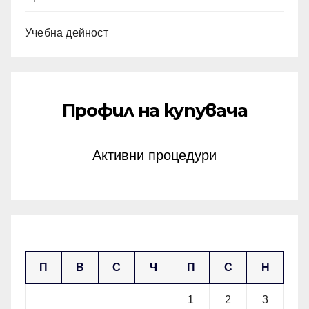
Учебна дейност
Профил на купувача
Активни процедури
май 2026
П
В
С
Ч
П
С
Н
1
2
3