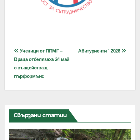
Навигация
Ученици от ППМГ –
Абитуриенти ` 2026
Враца отбелязаха 24 май
с въздействащ
пърформънс
Свързани статии