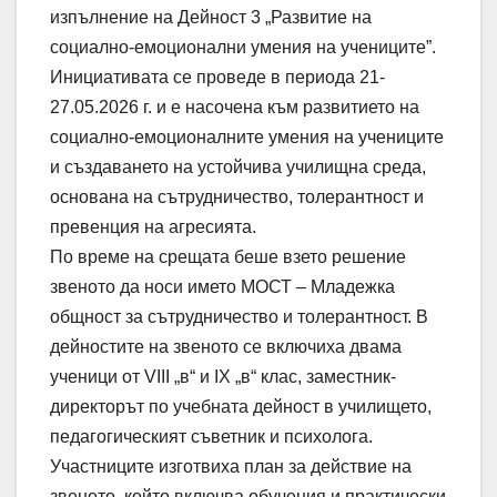
изпълнение на Дейност 3 „Развитие на
социално-емоционални умения на учениците”.
Инициативата се проведе в периода 21-
27.05.2026 г. и е насочена към развитието на
социално-емоционалните умения на учениците
и създаването на устойчива училищна среда,
основана на сътрудничество, толерантност и
превенция на агресията.
По време на срещата беше взето решение
звеното да носи името МОСТ – Младежка
общност за сътрудничество и толерантност. В
дейностите на звеното се включиха двама
ученици от VIII „в“ и IX „в“ клас, заместник-
директорът по учебната дейност в училището,
педагогическият съветник и психолога.
Участниците изготвиха план за действие на
звеното, който включва обучения и практически