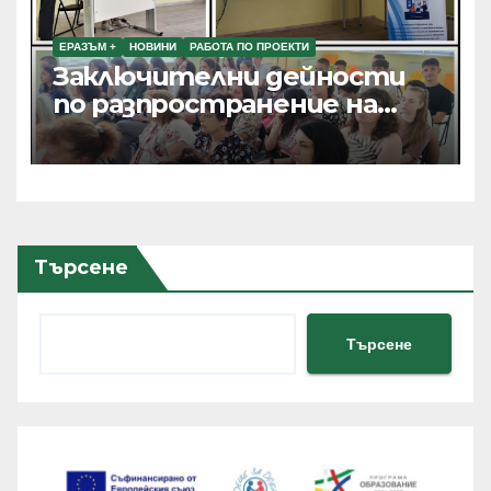
ЕРАЗЪМ +
НОВИНИ
РАБОТА ПО ПРОЕКТИ
Заключителни дейности
по разпространение на
резултатите от текущи
проекти по Програма
Еразъм+, ПОО и eTwinning
Търсене
Търсене