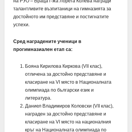
на РУО – Враца г-жа Лорета Колева награди
талантливите възпитаници на гимназията за
достойното им представяне и постигнатите
успехи.
Сред наградените ученици в
прогимназиален етап са:
Бояна Кирилова Киркова (VII клас),
отличена за достойно представяне и
класиране на VI място в Националната
олимпиада по български език и
литература.
Даниел Владимиров Коловски (VII клас),
награден за достойно представяне и
класиране на VI място на националния
кръг на Националната олимпиада по