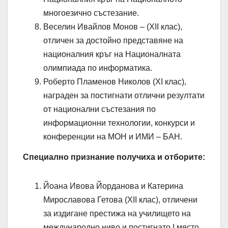
многоезично състезание.
Веселин Ивайлов Монов – (XII клас),
отличен за достойно представяне на
националния кръг на Националната
олимпиада по информатика.
Роберто Пламенов Николов (XI клас),
награден за постигнати отлични резултати
от национални състезания по
информационни технологии, конкурси и
конференции на МОН и ИМИ – БАН.
Специално признание получиха и отборите:
Йоана Ивова Йорданова и Катерина
Мирославова Гетова (XII клас), отличени
за издигане престижа на училището на
международно ниво и постигнато I място