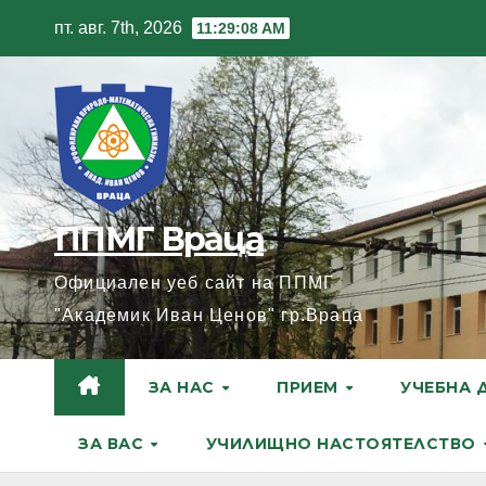
Skip
пт. авг. 7th, 2026
11:29:10 AM
to
content
ППМГ Враца
Официален уеб сайт на ППМГ
"Академик Иван Ценов" гр.Враца
ЗА НАС
ПРИЕМ
УЧЕБНА 
ЗА ВАС
УЧИЛИЩНО НАСТОЯТЕЛСТВО