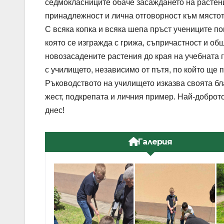
седмокласниците обаче засаждането на растени
принадлежност и лична отговорност към мястото
С всяка копка и всяка шепа пръст учениците пок
която се изгражда с грижа, съпричастност и о
новозасадените растения до края на учебната г
с училището, независимо от пътя, по който ще 
Ръководството на училището изказва своята бл
жест, подкрепата и личния пример. Най-доброт
днес!
Галерия