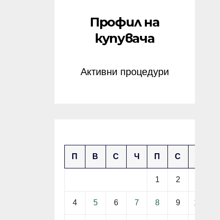
Профил на
купувача
Активни процедури
май 2026
П
В
С
Ч
П
С
Н
1
2
3
4
5
6
7
8
9
10