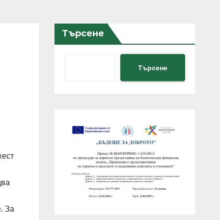
Търсене
Търсене
жест
два
. За