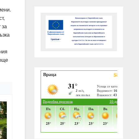
мени.
т,
 за
ъзка
ния
 още