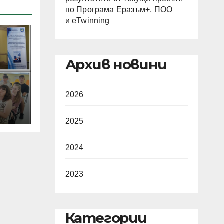
по Програма Еразъм+, ПОО
и eTwinning
Архив новини
2026
ние
те
2025
2024
м+,
g
2023
Категории