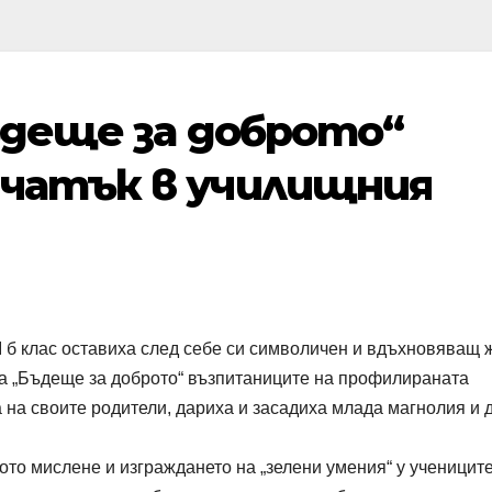
ъдеще за доброто“
чатък в училищния
I б клас оставиха след себе си символичен и вдъхновяващ 
та „Бъдеще за доброто“ възпитаниците на профилираната
 на своите родители, дариха и засадиха млада магнолия и 
то мислене и изграждането на „зелени умения“ у учениците