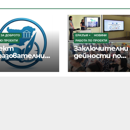
 ЗА ДОБРОТО
ЕРАЗЪМ +
НОВИНИ
ПО ПРОЕКТИ
РАБОТА ПО ПРОЕКТИ
ект
Заключителни
разователни
дейности по
шрути в
разпростране
гария“
на резултати
от текущи
проекти по
Програма Еразъ
ПОО и eTwinnin