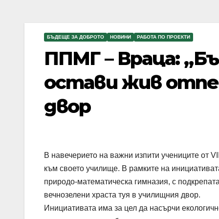
БЪДЕЩЕ ЗА ДОБРОТО
НОВИНИ
РАБОТА ПО ПРОЕКТИ
ППМГ – Враца: „Б
остави жив отпе
двор
В навечерието на важни изпити учениците от VI
към своето училище. В рамките на инициатива
природо-математическа гимназия, с подкрепата
вечнозелени храста туя в училищния двор.
Инициативата има за цел да насърчи екологично