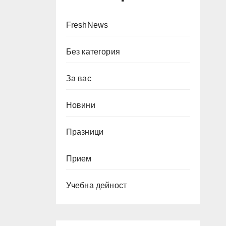
FreshNews
Без категория
За вас
Новини
Празници
Прием
Учебна дейност