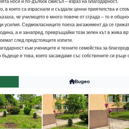
ята носи и по-дълбок смисъл – израз на благодарност,
, в което са израснали и създали ценни приятелства и спо
азаха, че училището е много повече от сграда – то е общнос
бщи усилия. Седмокласниците поеха ангажимент да се грижат
одина, а и занапред, превръщайки този зелен кът в жива вр
поемат след предстоящите изпити.
агодарност към учениците и техните семейства за благород
о бъдеще е това, което засаждаме със собствените си ръце
Видео