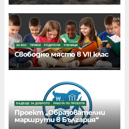
ЗА ВАС
ПРИЕМ
РОДИТЕЛИ
УЧЕНИЦИ
Свободно място в VII клас
БЪДЕЩЕ ЗА ДОБРОТО
РАБОТА ПО ПРОЕКТИ
Проект „Образователни
маршрути в България“