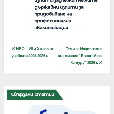
изпити/задължителните
държавни изпити за
придобиване на
професионална
квалификация
Навигация
НВО – VII и Х клас за
Теми за Национално
учебната 2025/2026 г.
състезание “Европейско
Кенгуру” 2026 г.
Свързани статии