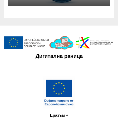
Дигитална раница
Еразъм +