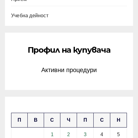
Учебна дейност
Профил на купувача
Активни процедури
април 2026
П
В
С
Ч
П
С
Н
1
2
3
4
5