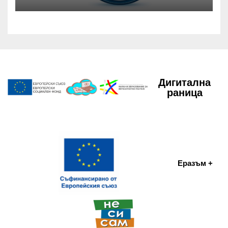
Дигитална
раница
Еразъм +