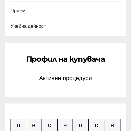
Прием
Учебна дейност
Профил на купувача
Активни процедури
април 2026
П
В
С
Ч
П
С
Н