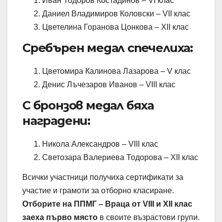
Иван Тодоров Костадинов – VI клас
Даниел Владимиров Коловски – VII клас
Цветелина Горанова Цонкова – XII клас
Сребърен медал спечелиха:
Цветомира Калинова Лазарова – V клас
Денис Лъчезаров Иванов – VIII клас
С бронзов медал бяха
наградени:
Никола Александров – VIII клас
Светозара Валериева Тодорова – XII клас
Всички участници получиха сертификати за
участие и грамоти за отборно класиране.
Отборите на ППМГ – Враца от VIII и XII клас
заеха първо място
в своите възрастови групи.