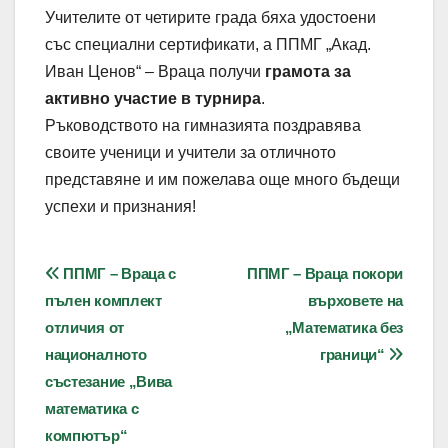
Учителите от четирите града бяха удостоени
със специални сертификати, а ППМГ „Акад.
Иван Ценов“ – Враца получи
грамота за
активно участие в турнира
.
Ръководството на гимназията поздравява
своите ученици и учители за отличното
представяне и им пожелава още много бъдещи
успехи и признания!
Навигация
ППМГ – Враца с
ППМГ – Враца покори
пълен комплект
върховете на
отличия от
„Математика без
националното
граници“
състезание „Вива
математика с
компютър“