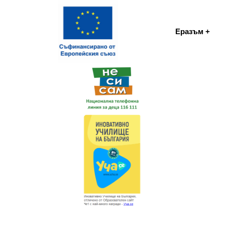
Еразъм +