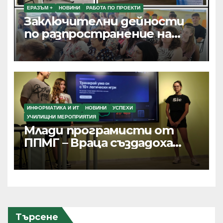
ЕРАЗЪМ +
НОВИНИ
РАБОТА ПО ПРОЕКТИ
Заключителни дейности
по разпространение на
резултатите от текущи
проекти по Програма
Еразъм+, ПОО и eTwinning
ИНФОРМАТИКА И ИТ
НОВИНИ
УСПЕХИ
УЧИЛИЩНИ МЕРОПРИЯТИЯ
Млади програмисти от
ППМГ – Враца създадоха
дигитални продукти с
реално приложение и
хиляди потребители
Търсене