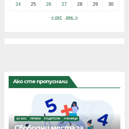
24
25
26
27
28
29
30
« окт.
дек. »
Ако сте пропуснали
ЗА ВАС
ПРИЕМ
РОДИТЕЛИ
УЧЕНИЦИ
Свободни места за