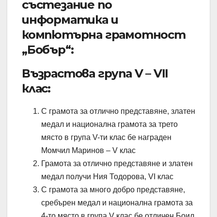
състезание по
информатика и
компютърна грамотност
„Бобър“:
Възрастова група V – VII
клас:
С грамота за отлично представяне, златен
медал и национална грамота за трето
място в група V-ти клас бе награден
Момчил Маринов – V клас
Грамота за отлично представяне и златен
медал получи Ния Тодорова, VI клас
С грамота за много добро представяне,
сребърен медал и национална грамота за
4-то място в група V клас бе отличен Боил