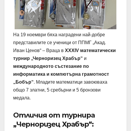
На 19 ноември бяха наградени най-добре
представилите се ученици от ППМГ „Акад.
Иван Ценов“ – Враца в
XXXІV математически
турнир „Черноризец Храбър“
и
международното състезание по
информатика и компютърна грамотност
„Бобър“
. Младите математици завоюваха
общо 7 златни, 5 сребърни и 5 бронзови
медала.
Отличия от турнира
„Черноризец Храбър“: