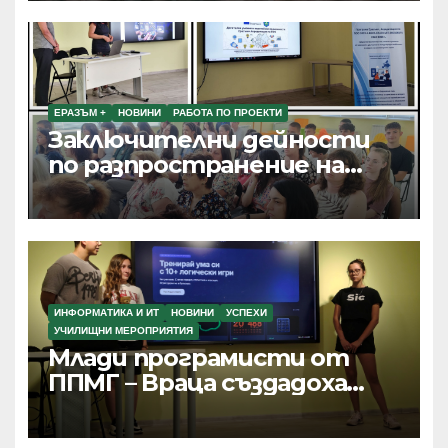
ЕРАЗЪМ +
НОВИНИ
РАБОТА ПО ПРОЕКТИ
Заключителни дейности
по разпространение на
резултатите от текущи
проекти по Програма
Еразъм+, ПОО и eTwinning
ИНФОРМАТИКА И ИТ
НОВИНИ
УСПЕХИ
УЧИЛИЩНИ МЕРОПРИЯТИЯ
Млади програмисти от
ППМГ – Враца създадоха
дигитални продукти с
реално приложение и