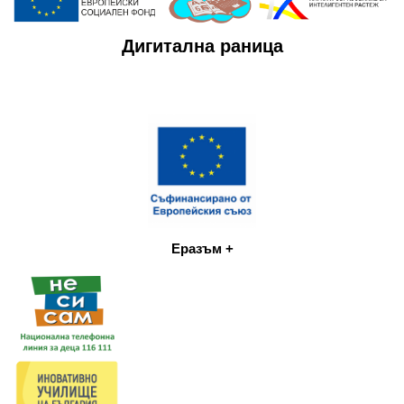
Дигитална раница
Еразъм +