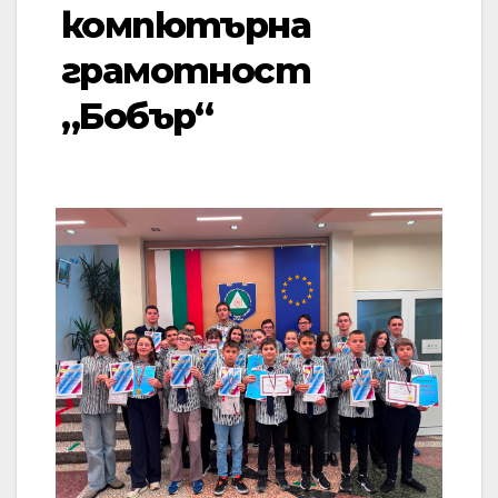
компютърна
грамотност
„Бобър“