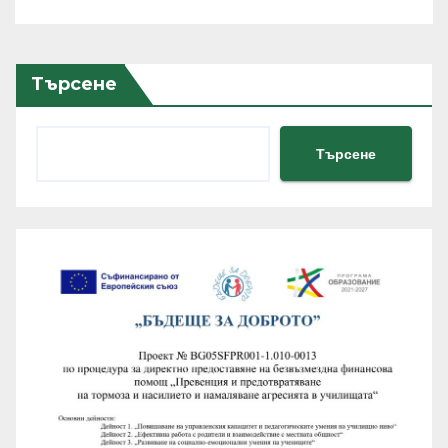
хиляди потребители
Търсене
Търсене