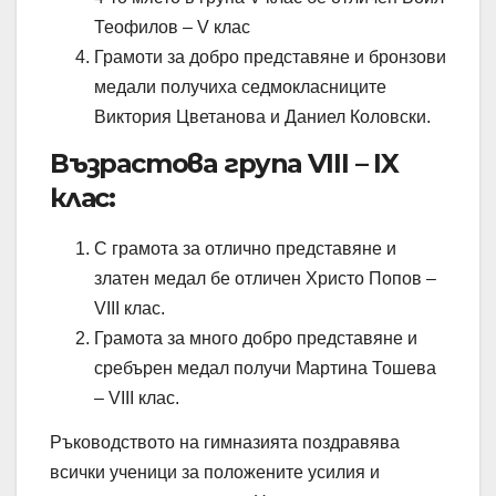
Теофилов – V клас
Грамоти за добро представяне и бронзови
медали получиха седмокласниците
Виктория Цветанова и Даниел Коловски.
Възрастова група VIII – IX
клас:
С грамота за отлично представяне и
златен медал бе отличен Христо Попов –
VIII клас.
Грамота за много добро представяне и
сребърен медал получи Мартина Тошева
– VIII клас.
Ръководството на гимназията поздравява
всички ученици за положените усилия и