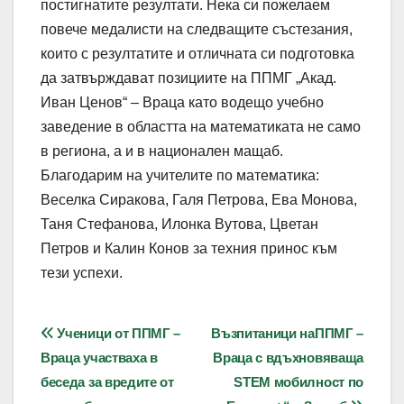
постигнатите резултати. Нека си пожелаем
повече медалисти на следващите състезания,
които с резултатите и отличната си подготовка
да затвърждават позициите на ППМГ „Акад.
Иван Ценов“ – Враца като водещо учебно
заведение в областта на математиката не само
в региона, а и в национален мащаб.
Благодарим на учителите по математика:
Веселка Сиракова, Галя Петрова, Ева Монова,
Таня Стефанова, Илонка Вутова, Цветан
Петров и Калин Конов за техния принос към
тези успехи.
Навигация
Ученици от ППМГ –
Възпитаници наППМГ –
Враца участваха в
Враца с вдъхновяваща
беседа за вредите от
STEM мобилност по