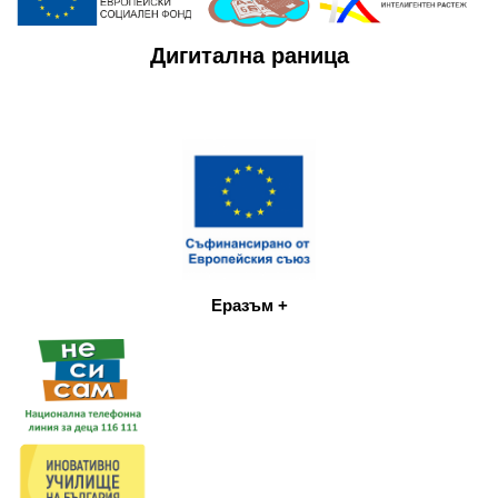
Дигитална раница
Еразъм +