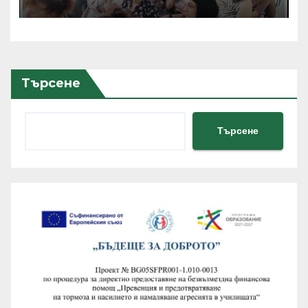
проекти по Програма
Еразъм+, ПОО и eTwinning
Търсене
Търсене