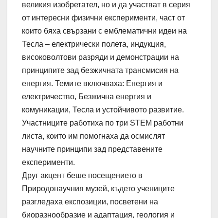
великия изобретател, но и да участват в серия
от интересни физични експерименти, част от
които бяха свързани с емблематични идеи на
Тесла – електрически полета, индукция,
високоволтови разряди и демонстрации на
принципите зад безжичната трансмисия на
енергия. Темите включваха: Енергия и
електричество, Безжична енергия и
комуникации, Тесла и устойчивото развитие.
Участниците работиха по три STEM работни
листа, които им помогнаха да осмислят
научните принципи зад представените
експерименти.
Друг акцент беше посещението в
Природонаучния музей, където учениците
разгледаха експозиции, посветени на
биоразнообразие и адаптация, геология и