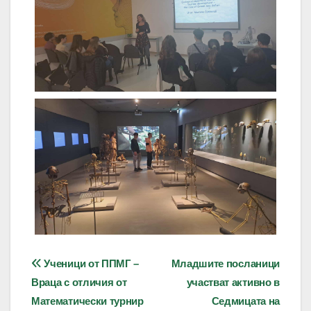
Навигация
Ученици от ППМГ –
Младшите посланици
Враца с отличия от
участват активно в
Математически турнир
Седмицата на