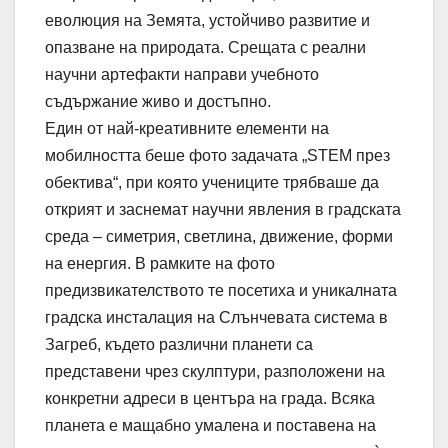
еволюция на Земята, устойчиво развитие и
опазване на природата. Срещата с реални
научни артефакти направи учебното
съдържание живо и достъпно.
Един от най-креативните елементи на
мобилността беше фото задачата „STEM през
обектива“, при която учениците трябваше да
открият и заснемат научни явления в градската
среда – симетрия, светлина, движение, форми
на енергия. В рамките на фото
предизвикателството те посетиха и уникалната
градска инсталация на Слънчевата система в
Загреб, където различни планети са
представени чрез скулптури, разположени на
конкретни адреси в центъра на града. Всяка
планета е мащабно умалена и поставена на