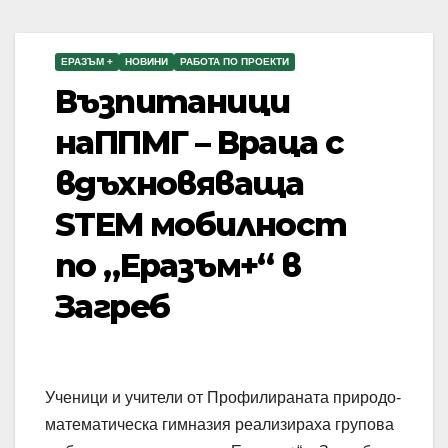
ЕРАЗЪМ +
НОВИНИ
РАБОТА ПО ПРОЕКТИ
Възпитаници
наППМГ – Враца с
вдъхновяваща
STEM мобилност
по „Еразъм+“ в
Загреб
Ученици и учители от Профилираната природо-
математическа гимназия реализираха групова