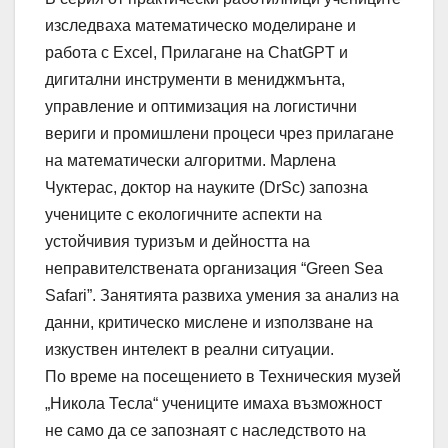
изследваха математическо моделиране и
работа с Excel, Прилагане на ChatGPT и
дигитални инструменти в мениджмънта,
управление и оптимизация на логистични
вериги и промишлени процеси чрез прилагане
на математически алгоритми. Марлена
Чуктерас, доктор на науките (DrSc) запозна
учениците с екологичните аспекти на
устойчивия туризъм и дейността на
неправителствената организация “Green Sea
Safari”. Занятията развиха умения за анализ на
данни, критическо мислене и използване на
изкуствен интелект в реални ситуации.
По време на посещението в Техническия музей
„Никола Тесла“ учениците имаха възможност
не само да се запознаят с наследството на