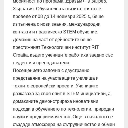
мобилност по програма „Еразъм+“ в Загреб,
Хърватия. Обучителната визита, която се
проведе от 08 до 14 ноември 2025 г., беше
изпълнена с нови знания, международни
контакти и практическо STEM обучение.
Домакин на част от дейностите беше
престижният Технологичен институт RIT
Croatia, където учениците работиха заедно със
студенти и преподаватели.
Посещението започна с двустранно
представяне на участващите училища и
техните европейски проекти. Учениците
разказаха за своя опит в STEM инициативи, а
домакините демонстрираха иновативни
подходи в обучението по технологии, природни
науки и предприемачество. Още в началото се
създаде атмосфера на сътрудничество и обмен