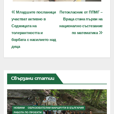
Навигация
Младшите посланици
Петокласник от ППМГ –
участват активно в
Враца стана първи на
Седмицата на
национално състезание
толерантността и
по математика
борбата с насилието над
деца
Свързани статии
НОВИНИ
ОБРАЗОВАТЕЛНИ МАРШРУТИ В БЪЛГАРИЯ
РАБОТА ПО ПРОЕКТИ