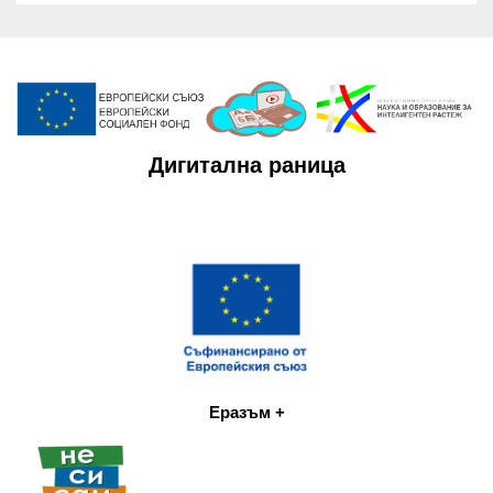
Дигитална раница
Еразъм +