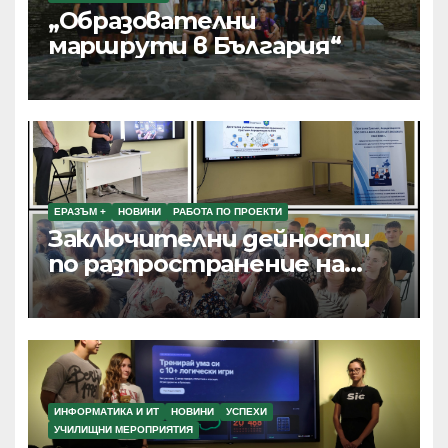
„Образователни
маршрути в България“
ЕРАЗЪМ +
НОВИНИ
РАБОТА ПО ПРОЕКТИ
Заключителни дейности
по разпространение на
резултатите от текущи
проекти по Програма
Еразъм+, ПОО и eTwinning
ИНФОРМАТИКА И ИТ
НОВИНИ
УСПЕХИ
УЧИЛИЩНИ МЕРОПРИЯТИЯ