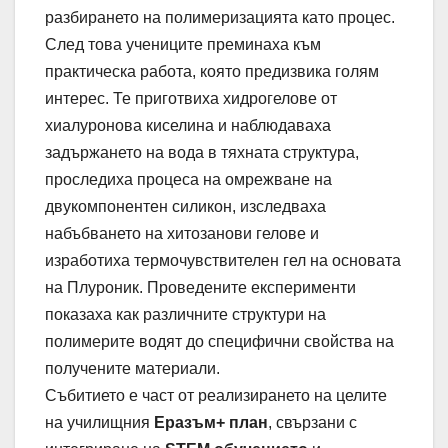
разбирането на полимеризацията като процес.
След това учениците преминаха към
практическа работа, която предизвика голям
интерес. Те приготвиха хидрогелове от
хиалуронова киселина и наблюдаваха
задържането на вода в тяхната структура,
проследиха процеса на омрежване на
двукомпонентен силикон, изследваха
набъбването на хитозанови гелове и
изработиха термочувствителен гел на основата
на Плуроник. Проведените експерименти
показаха как различните структури на
полимерите водят до специфични свойства на
получените материали.
Събитието е част от реализирането на целите
на училищния
Еразъм+ план
, свързани с