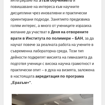
интегриране на
STEM обучението
и
повишаване на интереса към научните
дисциплини чрез иновативни и практически
ориентирани подходи. Занятието предизвика
голям интерес, а много от учениците изразиха
желание да участват в
Деня на отворените
врати в Института по полимери – БАН
, за да
научат повече за реалната работа на учените в
съвременна лабораторна среда. Този тип
дейности подкрепят мисията на гимназията да
подготвя ученици с висока научна грамотност и
практически опит – в духа на визията, заложена
в настоящата
акредитация по програма
„Еразъм+“
.