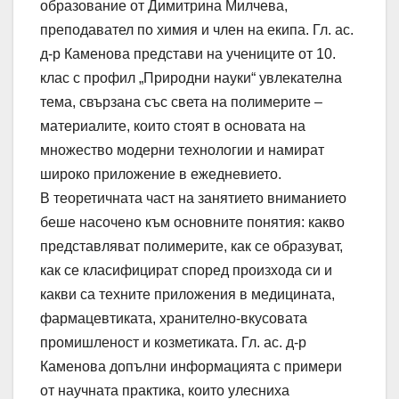
образование от Димитрина Милчева,
преподавател по химия и член на екипа. Гл. ас.
д-р Каменова представи на учениците от 10.
клас с профил „Природни науки“ увлекателна
тема, свързана със света на полимерите –
материалите, които стоят в основата на
множество модерни технологии и намират
широко приложение в ежедневието.
В теоретичната част на занятието вниманието
беше насочено към основните понятия: какво
представляват полимерите, как се образуват,
как се класифицират според произхода си и
какви са техните приложения в медицината,
фармацевтиката, хранително-вкусовата
промишленост и козметиката. Гл. ас. д-р
Каменова допълни информацията с примери
от научната практика, които улесниха