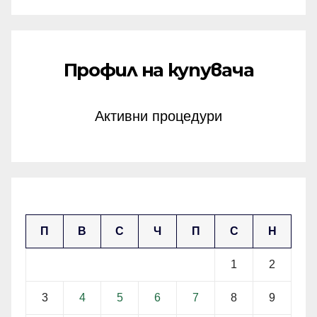
Профил на купувача
Активни процедури
ноември 2025
П
В
С
Ч
П
С
Н
1
2
3
4
5
6
7
8
9