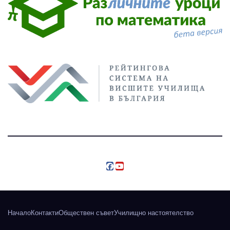
Начало
Контакти
Обществен съвет
Училищно настоятелство