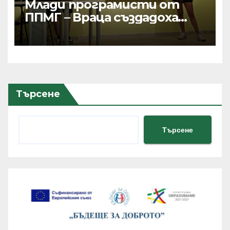
Млади програмисти от
ППМГ – Враца създадоха
дигитални продукти с
реално приложение и
хиляди потребители
Търсене
Търсене