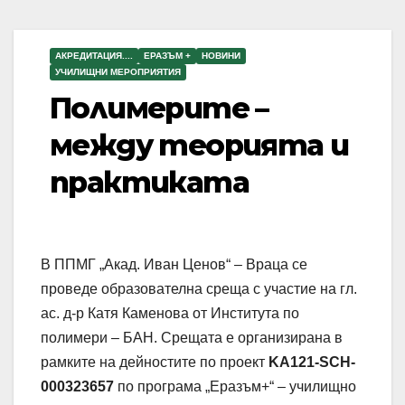
АКРЕДИТАЦИЯ....
ЕРАЗЪМ +
НОВИНИ
УЧИЛИЩНИ МЕРОПРИЯТИЯ
Полимерите –
между теорията и
практиката
В ППМГ „Акад. Иван Ценов“ – Враца се
проведе образователна среща с участие на гл.
ас. д-р Катя Каменова от Института по
полимери – БАН. Срещата е организирана в
рамките на дейностите по проект
KA121-SCH-
000323657
по програма „Еразъм+“ – училищно