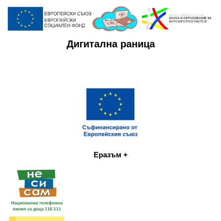
Дигитална раница
Еразъм +