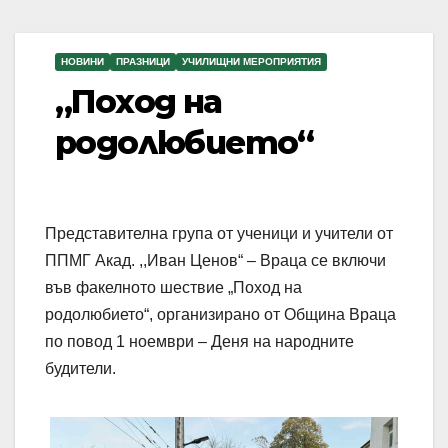
НОВИНИ
ПРАЗНИЦИ
УЧИЛИЩНИ МЕРОПРИЯТИЯ
„Поход на
родолюбието“
Представителна група от ученици и учители от
ППМГ Акад. ,,Иван Ценов“ – Враца се включи
във факелното шествие „Поход на
родолюбието“, организирано от Община Враца
по повод 1 ноември – Деня на народните
будители.