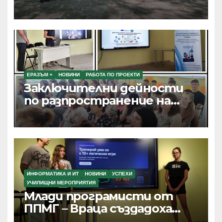
ЕРАЗЪМ +
НОВИНИ
РАБОТА ПО ПРОЕКТИ
Заключителни дейности
по разпространение на
резултатите от текущи
проекти по Програма
Еразъм+, ПОО и eTwinning
ИНФОРМАТИКА И ИТ
НОВИНИ
УСПЕХИ
УЧИЛИЩНИ МЕРОПРИЯТИЯ
Млади програмисти от
ППМГ – Враца създадоха
дигитални продукти с