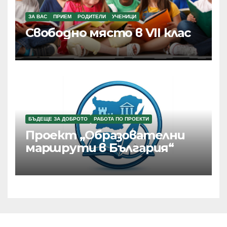
ЗА ВАС
ПРИЕМ
РОДИТЕЛИ
УЧЕНИЦИ
Свободно място в VII клас
БЪДЕЩЕ ЗА ДОБРОТО
РАБОТА ПО ПРОЕКТИ
Проект „Образователни
маршрути в България“