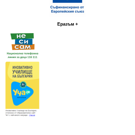
Еразъм +