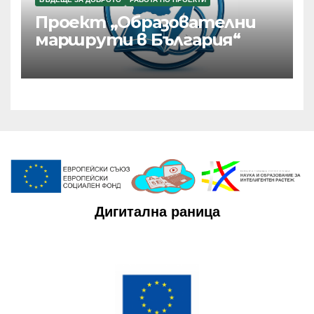
Проект „Образователни
маршрути в България“
Дигитална раница