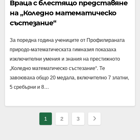
Враца с блестящо представяне
на „Коледно математическо
състезание“
За поредна година учениците от Профилираната
природо-математическата гимназия показаха
изключителни умения и знания на престижното
„Коледно математическо състезание“. Те
завоюваха общо 20 медала, включително 7 златни,
5 сребърни и 8…
Разделяне
1
2
3
на