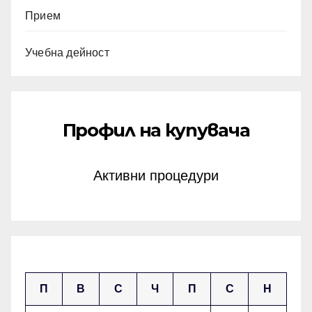
Прием
Учебна дейност
Профил на купувача
Активни процедури
август 2026
П
В
С
Ч
П
С
Н