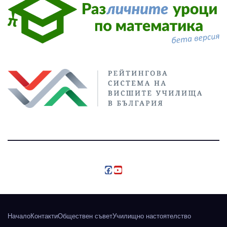
Начало
Контакти
Обществен съвет
Училищно настоятелство