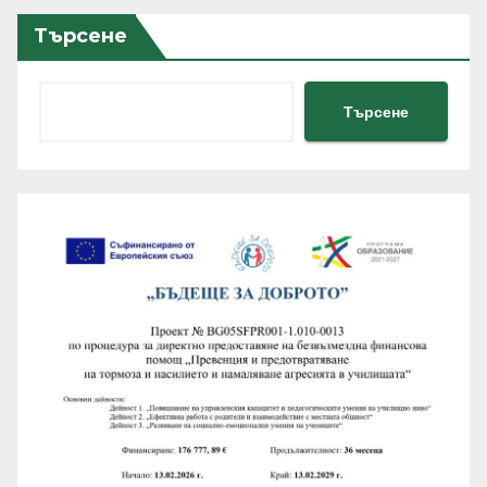
публикациите
Търсене
на
страници
Търсене