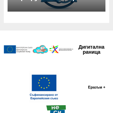
Дигитална
раница
Еразъм +