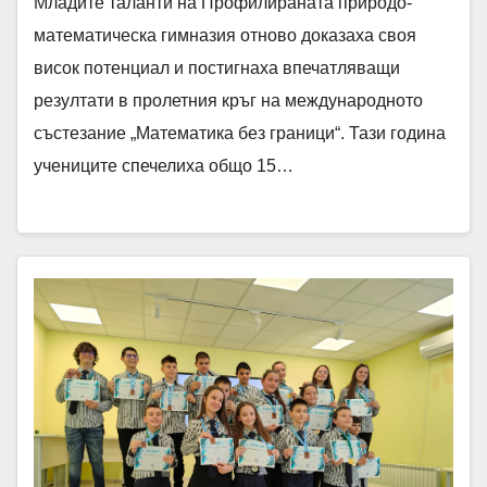
Младите таланти на Профилираната природо-
математическа гимназия отново доказаха своя
висок потенциал и постигнаха впечатляващи
резултати в пролетния кръг на международното
състезание „Математика без граници“. Тази година
учениците спечелиха общо 15…