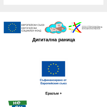
Дигитална раница
Еразъм +