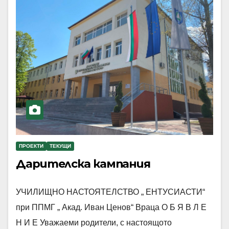
ПРОЕКТИ
ТЕКУЩИ
Дарителска кампания
УЧИЛИЩНО НАСТОЯТЕЛСТВО „ ЕНТУСИАСТИ“
при ППМГ „ Акад. Иван Ценов“ Враца О Б Я В Л Е
Н И Е Уважаеми родители, с настоящото