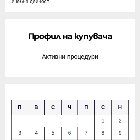
Учебна дейност
Профил на купувача
Активни процедури
август 2026
П
В
С
Ч
П
С
Н
1
2
3
4
5
6
7
8
9