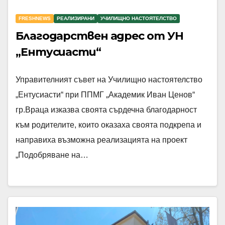
FRESHNEWS
РЕАЛИЗИРАНИ
УЧИЛИЩНО НАСТОЯТЕЛСТВО
Благодарствен адрес от УН
„Ентусиасти“
Управителният съвет на Училищно настоятелство
„Ентусиасти“ при ППМГ „Академик Иван Ценов“
гр.Враца изказва своята сърдечна благодарност
към родителите, които оказаха своята подкрепа и
направиха възможна реализацията на проект
„Подобряване на…