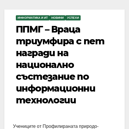
ИНФОРМАТИКА И ИТ
НОВИНИ
УСПЕХИ
ППМГ – Враца
триумфира с пет
награди на
национално
състезание по
информационни
технологии
Учениците от Профилираната природо-