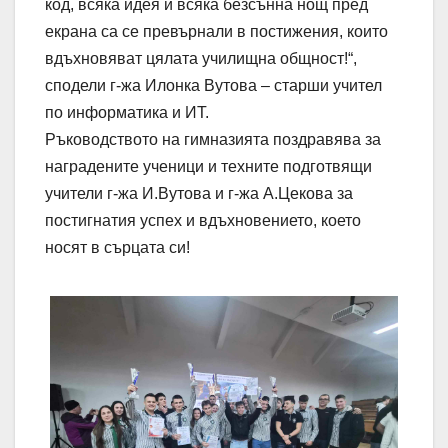
код, всяка идея и всяка безсънна нощ пред
екрана са се превърнали в постижения, които
вдъхновяват цялата училищна общност!“,
сподели г-жа Илонка Вутова – старши учител
по информатика и ИТ.
Ръководството на гимназията поздравява за
наградените ученици и техните подготвящи
учители г-жа И.Вутова и г-жа А.Цекова за
постигнатия успех и вдъхновението, което
носят в сърцата си!