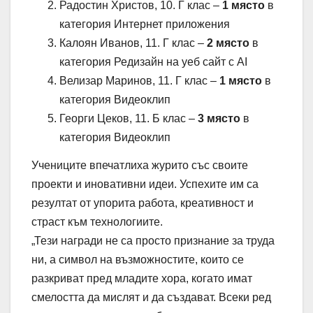
Радостин Христов, 10. Г клас –
1 място
в
категория Интернет приложения
Калоян Иванов, 11. Г клас –
2 място
в
категория Редизайн на уеб сайт с AI
Велизар Маринов, 11. Г клас –
1 място
в
категория Видеоклип
Георги Цеков, 11. Б клас –
3 място
в
категория Видеоклип
Учениците впечатлиха журито със своите
проекти и иновативни идеи. Успехите им са
резултат от упорита работа, креативност и
страст към технологиите.
„Тези награди не са просто признание за труда
ни, а символ на възможностите, които се
разкриват пред младите хора, когато имат
смелостта да мислят и да създават. Всеки ред