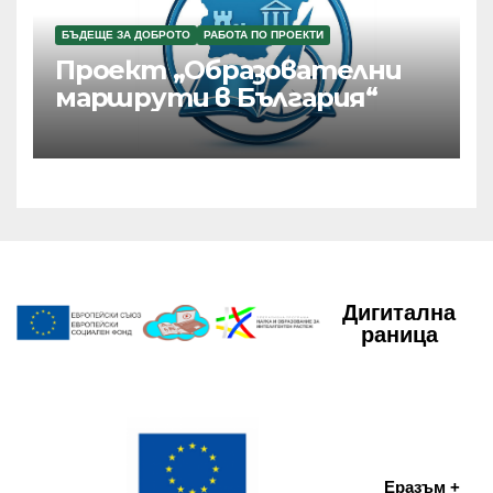
БЪДЕЩЕ ЗА ДОБРОТО
РАБОТА ПО ПРОЕКТИ
Проект „Образователни
маршрути в България“
Дигитална
раница
Еразъм +