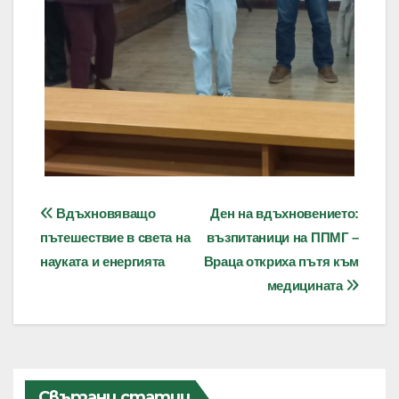
Навигация
Вдъхновяващо
Ден на вдъхновението:
пътешествие в света на
възпитаници на ППМГ –
науката и енергията
Враца откриха пътя към
медицината
Свързани статии