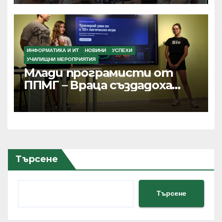
проекти по Програма
Еразъм+, ПОО и eTwinning
ИНФОРМАТИКА И ИТ
НОВИНИ
УСПЕХИ
УЧИЛИЩНИ МЕРОПРИЯТИЯ
Млади програмисти от
ППМГ – Враца създадоха
дигитални продукти с
реално приложение и
хиляди потребители
Търсене
Търсене