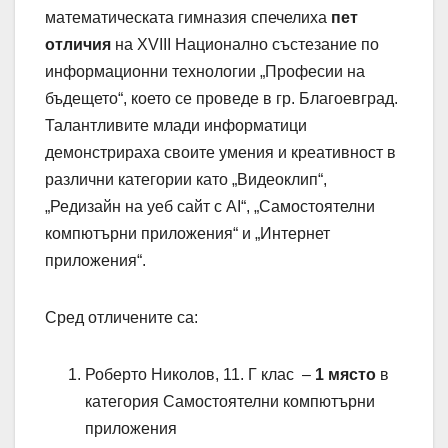
математическата гимназия спечелиха
пет
отличия
на XVIII Национално състезание по
информационни технологии „Професии на
бъдещето“, което се проведе в гр. Благоевград.
Талантливите млади информатици
демонстрираха своите умения и креативност в
различни категории като „Видеоклип“,
„Редизайн на уеб сайт с AI“, „Самостоятелни
компютърни приложения“ и „Интернет
приложения“.
Сред отличените са:
Роберто Николов, 11. Г клас –
1 място
в
категория Самостоятелни компютърни
приложения