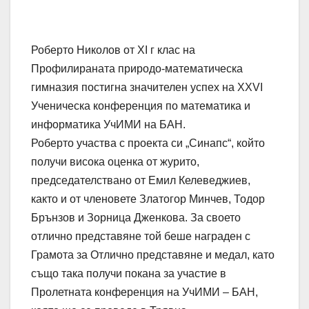
Роберто Николов от XI г клас на
Профилираната природо-математическа
гимназия постигна значителен успех на XXVI
Ученическа конференция по математика и
информатика УчИМИ на БАН.
Роберто участва с проекта си „Синапс“, който
получи висока оценка от журито,
председателствано от Емил Келеведжиев,
както и от членовете Златогор Минчев, Тодор
Брънзов и Зорница Дженкова. За своето
отлично представяне той беше награден с
Грамота за Отлично представяне и медал, като
също така получи покана за участие в
Пролетната конференция на УчИМИ – БАН,