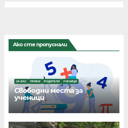
Ако сте пропуснали
ЗА ВАС
ПРИЕМ
РОДИТЕЛИ
УЧЕНИЦИ
Свободни места за
ученици