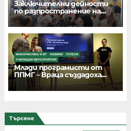
Заключителни дейности
по разпространение на
резултатите от текущи
проекти по Програма
Еразъм+, ПОО и eTwinning
ИНФОРМАТИКА И ИТ
НОВИНИ
УСПЕХИ
УЧИЛИЩНИ МЕРОПРИЯТИЯ
Млади програмисти от
ППМГ – Враца създадоха
дигитални продукти с
реално приложение и
хиляди потребители
Търсене