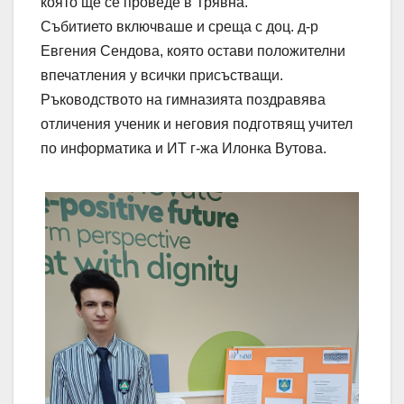
която ще се проведе в Трявна.
Събитието включваше и среща с доц. д-р
Евгения Сендова, която остави положителни
впечатления у всички присъстващи.
Ръководството на гимназията поздравява
отличения ученик и неговия подготвящ учител
по информатика и ИТ г-жа Илонка Вутова.