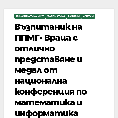
ИНФОРМАТИКА И ИТ
МАТЕМАТИКА
НОВИНИ
УСПЕХИ
Възпитаник на
ППМГ- Враца с
отлично
представяне и
медал от
национална
конференция по
математика и
информатика