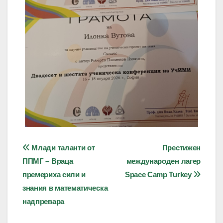
Навигация
Млади таланти от
Престижен
ППМГ – Враца
международен лагер
премериха сили и
Space Camp Turkey
знания в математическа
надпревара