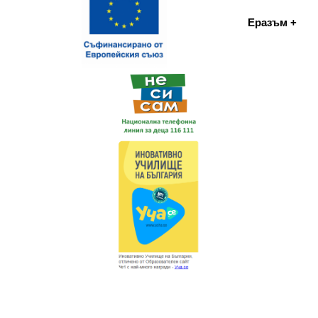
Еразъм +