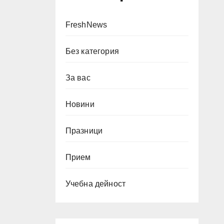
FreshNews
Без категория
За вас
Новини
Празници
Прием
Учебна дейност