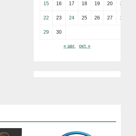
15
16
17
18
19
20
21
22
23
24
25
26
27
28
29
30
« авг.
окт. »