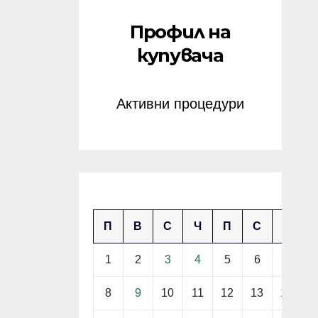
Профил на
купувача
Активни процедури
септември 2025
П
В
С
Ч
П
С
Н
1
2
3
4
5
6
7
8
9
10
11
12
13
14