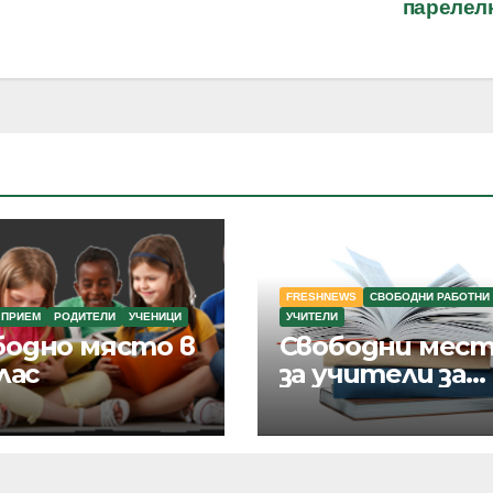
парелел
FRESHNEWS
СВОБОДНИ РАБОТНИ
ПРИЕМ
РОДИТЕЛИ
УЧЕНИЦИ
УЧИТЕЛИ
бодно място в
Свободни мест
клас
за учители за
учебната
2026/2027 год.