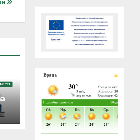
ки
 МЕСТА
а