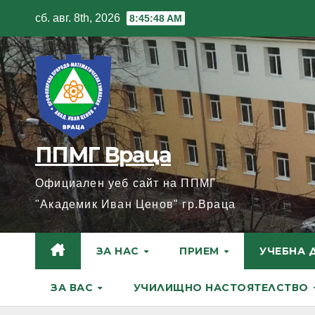
Skip
сб. авг. 8th, 2026
8:45:49 AM
to
content
ППМГ Враца
Официален уеб сайт на ППМГ
"Академик Иван Ценов" гр.Враца
ЗА НАС
ПРИЕМ
УЧЕБНА 
ЗА ВАС
УЧИЛИЩНО НАСТОЯТЕЛСТВО