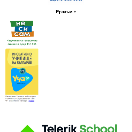
Еразъм +