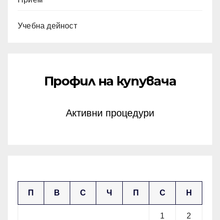
Учебна дейност
Профил на купувача
Активни процедури
март 2025
П
В
С
Ч
П
С
Н
1
2