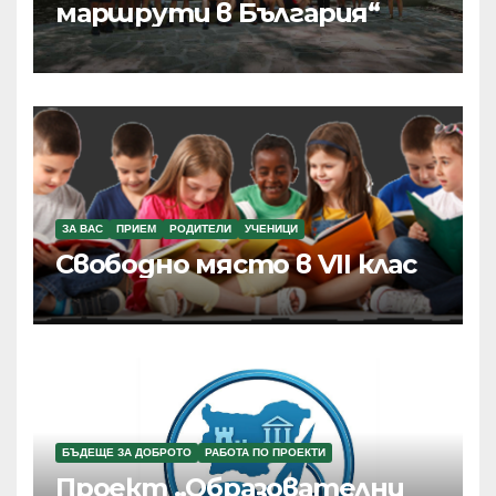
маршрути в България“
ЗА ВАС
ПРИЕМ
РОДИТЕЛИ
УЧЕНИЦИ
Свободно място в VII клас
БЪДЕЩЕ ЗА ДОБРОТО
РАБОТА ПО ПРОЕКТИ
Проект „Образователни