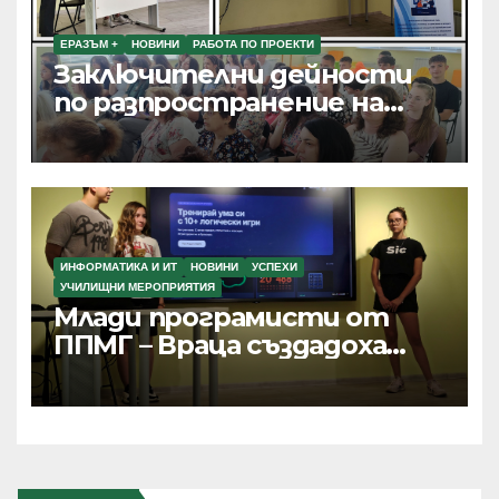
ЕРАЗЪМ +
НОВИНИ
РАБОТА ПО ПРОЕКТИ
Заключителни дейности
по разпространение на
резултатите от текущи
проекти по Програма
Еразъм+, ПОО и eTwinning
ИНФОРМАТИКА И ИТ
НОВИНИ
УСПЕХИ
УЧИЛИЩНИ МЕРОПРИЯТИЯ
Млади програмисти от
ППМГ – Враца създадоха
дигитални продукти с
реално приложение и
хиляди потребители