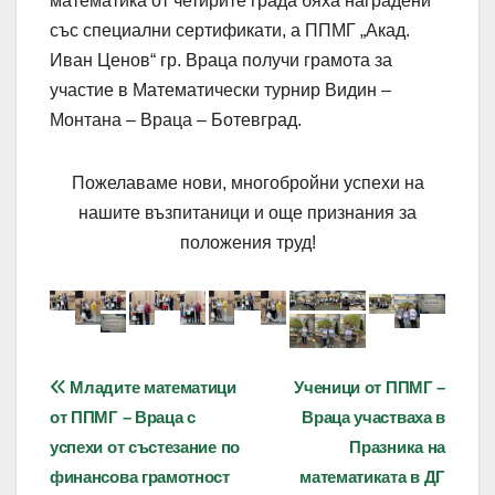
математика от четирите града бяха наградени
със специални сертификати, а ППМГ „Акад.
Иван Ценов“ гр. Враца получи грамота за
участие в Математически турнир Видин –
Монтана – Враца – Ботевград.
Пожелаваме нови, многобройни успехи на
нашите възпитаници и още признания за
положения труд!
Навигация
Младите математици
Ученици от ППМГ –
от ППМГ – Враца с
Враца участваха в
успехи от състезание по
Празника на
финансова грамотност
математиката в ДГ