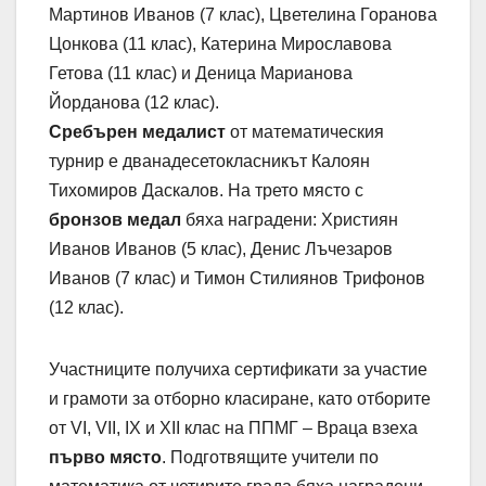
Мартинов Иванов (7 клас), Цветелина Горанова
Цонкова (11 клас), Катерина Мирославова
Гетова (11 клас) и Деница Марианова
Йорданова (12 клас).
Сребърен медалист
от математическия
турнир е дванадесетокласникът Калоян
Тихомиров Даскалов. На трето място с
бронзов медал
бяха наградени: Християн
Иванов Иванов (5 клас), Денис Лъчезаров
Иванов (7 клас) и Тимон Стилиянов Трифонов
(12 клас).
Участниците получиха сертификати за участие
и грамоти за отборно класиране, като отборите
от VI, VII, IX и XII клас на ППМГ – Враца взеха
първо място
. Подготвящите учители по