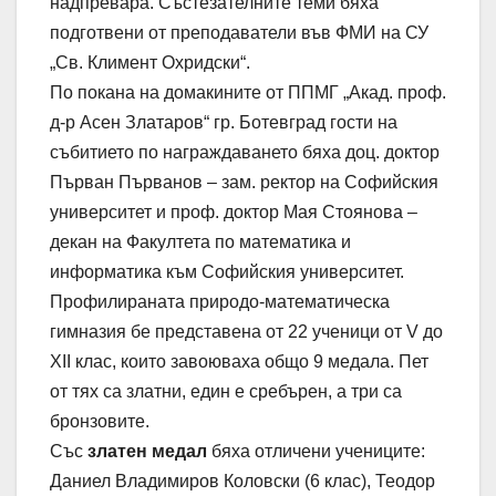
надпревара. Състезателните теми бяха
подготвени от преподаватели във ФМИ на СУ
„Св. Климент Охридски“.
По покана на домакините от ППМГ „Акад. проф.
д-р Асен Златаров“ гр. Ботевград гости на
събитието по награждаването бяха доц. доктор
Първан Първанов – зам. ректор на Софийския
университет и проф. доктор Мая Стоянова –
декан на Факултета по математика и
информатика към Софийския университет.
Профилираната природо-математическа
гимназия бе представена от 22 ученици от V до
XII клас, които завоюваха общо 9 медала. Пет
от тях са златни, един е сребърен, а три са
бронзовите.
Със
златен медал
бяха отличени учениците:
Даниел Владимиров Коловски (6 клас), Теодор