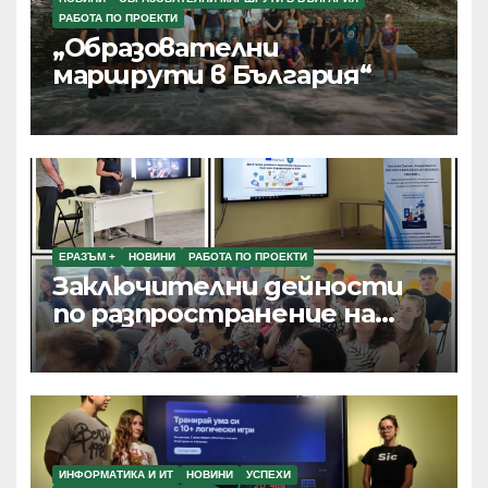
РАБОТА ПО ПРОЕКТИ
„Образователни
маршрути в България“
ЕРАЗЪМ +
НОВИНИ
РАБОТА ПО ПРОЕКТИ
Заключителни дейности
по разпространение на
резултатите от текущи
проекти по Програма
Еразъм+, ПОО и eTwinning
ИНФОРМАТИКА И ИТ
НОВИНИ
УСПЕХИ