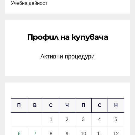
Учебна дейност
Профил на купувача
Активни процедури
януари 2025
П
В
С
Ч
П
С
Н
1
2
3
4
5
6
7
8
9
10
11
12