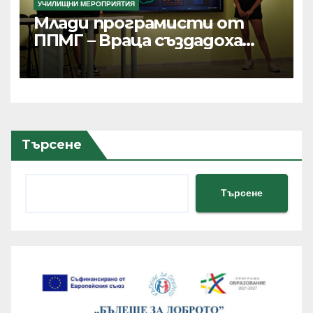
УЧИЛИЩНИ МЕРОПРИЯТИЯ
Млади програмисти от
ППМГ – Враца създадоха
дигитални продукти с
реално приложение и
хиляди потребители
Търсене
Търсене