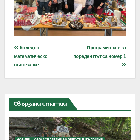
Навигация
Коледно
Програмистите за
математическо
пореден път са номер 1
състезание
Свързани статии
НОВИНИ
ОБРАЗОВАТЕЛНИ МАРШРУТИ В БЪЛГАРИЯ