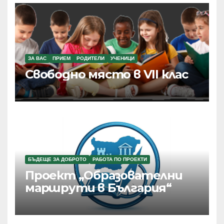
ЗА ВАС
ПРИЕМ
РОДИТЕЛИ
УЧЕНИЦИ
Свободно място в VII клас
БЪДЕЩЕ ЗА ДОБРОТО
РАБОТА ПО ПРОЕКТИ
Проект „Образователни
маршрути в България“