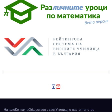
Начало
Контакти
Обществен съвет
Училищно настоятелство