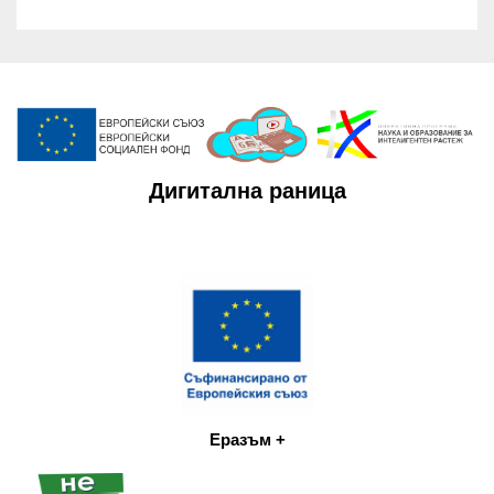
Дигитална раница
Еразъм +