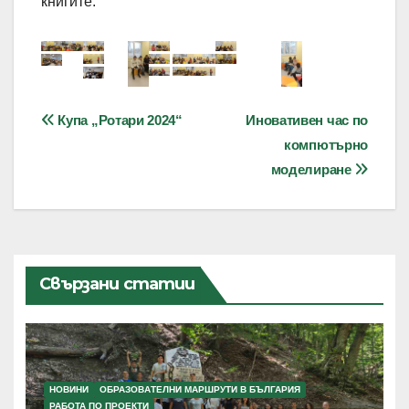
книгите.
Навигация
Купа „Ротари 2024“
Иновативен час по
компютърно
моделиране
Свързани статии
НОВИНИ
ОБРАЗОВАТЕЛНИ МАРШРУТИ В БЪЛГАРИЯ
РАБОТА ПО ПРОЕКТИ