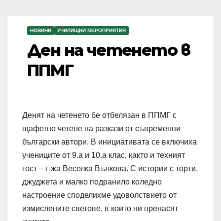
НОВИНИ
УЧИЛИЩНИ МЕРОПРИЯТИЯ
Ден на четенето в
ППМГ
Денят на четенето бе отбелязан в ППМГ с
щафетно четене на разкази от съвременни
български автори. В инициативата се включиха
учениците от 9.а и 10.а клас, както и техният
гост – г-жа Веселка Вълкова. С истории с торти,
джуджета и малко подранило коледно
настроение споделихме удоволствието от
измислените светове, в които ни пренасят