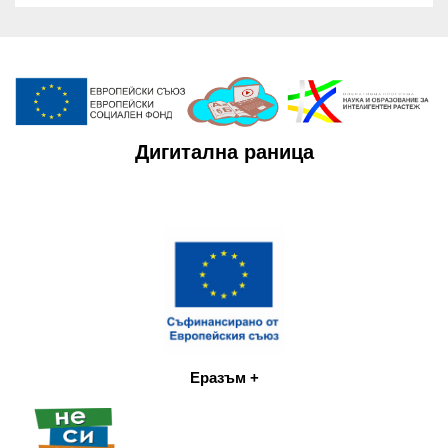
Дигитална раница
Еразъм +