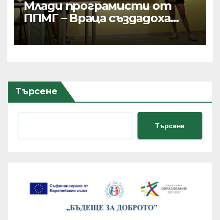
Млади програмисти от
ППМГ – Враца създадоха
дигитални продукти с
реално приложение и
хиляди потребители
Търсене
Търсене