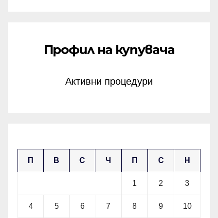
Профил на купувача
Активни процедури
ноември 2024
П
В
С
Ч
П
С
Н
1
2
3
4
5
6
7
8
9
10