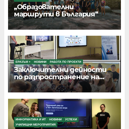
„Образователни
маршрути в България“
ЕРАЗЪМ +
НОВИНИ
РАБОТА ПО ПРОЕКТИ
Заключителни дейности
по разпространение на
резултатите от текущи
проекти по Програма
Еразъм+, ПОО и eTwinning
ИНФОРМАТИКА И ИТ
НОВИНИ
УСПЕХИ
УЧИЛИЩНИ МЕРОПРИЯТИЯ