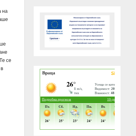
а на
ваше
аше
ване
Те се
 в