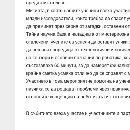
предизвикателсво.
Мисията, в която нашите ученици взеха участие
млади изследователи, които трябва да спасят у
да преминат през серия от загадки, оставени от
Тайна научна база е нападната от мистериозна 
отвлечени, учените са успели да оставят улики
да решават поредица от технологични и логиче
на сензори и основни познания по роботика, ко
състезаваха 60 минути, за да намерят финалнат
крайна сметка усмяха отлично да се справят с 
Участието в това мероприятие помогна на учен
научиха се да решават проблеми чрез практичес
основните концепции на роботиката и с основи
В събитието взеха участие и участниците и пар