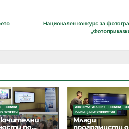
оето
Национален конкурс за фотогр
,,Фотоприказ
+
НОВИНИ
ИНФОРМАТИКА И ИТ
НОВИНИ
УС
ПО ПРОЕКТИ
УЧИЛИЩНИ МЕРОПРИЯТИЯ
лючителни
Млади
ности по
програмисти 