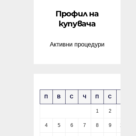
Профил на
купувача
Активни процедури
ноември 2024
П
В
С
Ч
П
С
Н
1
2
3
4
5
6
7
8
9
10