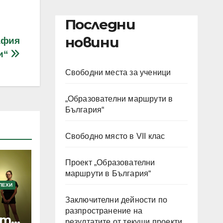
Последни
новини
афия
ки“
Свободни места за ученици
„Образователни маршрути в
България“
Свободно място в VII клас
Проект „Образователни
маршрути в България“
ПЕХИ
Заключителни дейности по
разпространение на
от
резултатите от текущи проекти