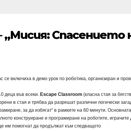
– „Мисия: Спасението 
лас се включиха в демо урок по роботика, организиран и про
10 деца във всеки.
Escape Classroom
(класна стая за бягств
орени в стая и трябва да разрешат различни логически зага
рамиране, за да избягат“ в рамките на 60 минути. Основната
илното конструиране и програмиране на роботите, играчите 
о ще им помогнат да продължат към следващото