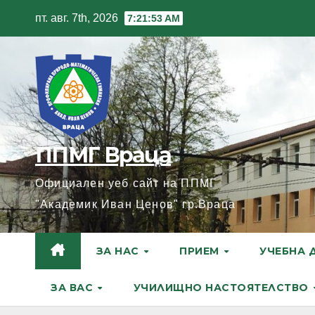
Skip
пт. авг. 7th, 2026
7:21:54 AM
to
content
ППМГ Враца
Официален уеб сайт на ППМГ
"Академик Иван Ценов" гр.Враца
ЗА НАС
ПРИЕМ
УЧЕБНА 
ЗА ВАС
УЧИЛИЩНО НАСТОЯТЕЛСТВО