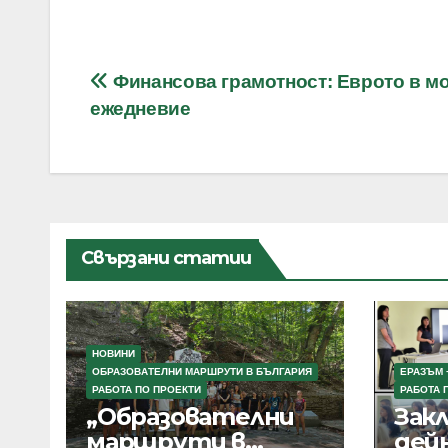
Навигация
Финансова грамотност: Еврото в м
ежедневие
Свързани статии
НОВИНИ
ОБРАЗОВАТЕЛНИ МАРШРУТИ В БЪЛГАРИЯ
ЕРАЗЪМ 
РАБОТА ПО ПРОЕКТИ
РАБОТА 
„Образователни
Зак
маршрути в
дей