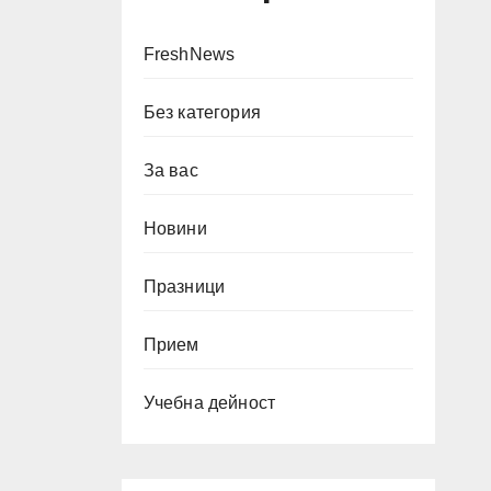
FreshNews
Без категория
За вас
Новини
Празници
Прием
Учебна дейност