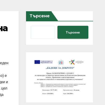
Търсене
на
Търсене
веден
о) е
дки и
 цел
да