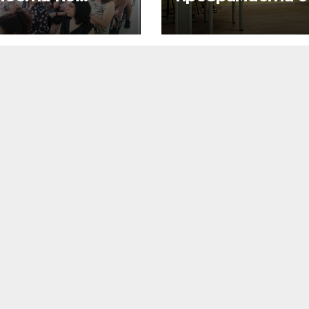
пространение
ППМГ – Враца
резултатите
създадоха
текущи
дигитални
екти по
продукти с
грама Еразъм+,
реално
 и eTwinning
приложение и
хиляди
потребители