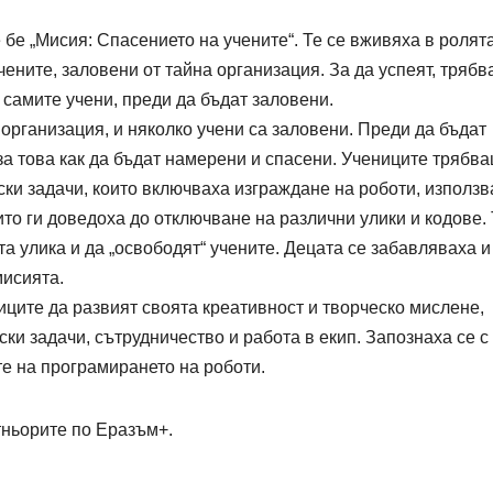
 бе „Мисия: Спасението на учените“. Те се вживяха в ролят
чените, заловени от тайна организация. За да успеят, тряб
 самите учени, преди да бъдат заловени.
организация, и няколко учени са заловени. Преди да бъдат
 за това как да бъдат намерени и спасени. Учениците трябв
ски задачи, които включваха изграждане на роботи, използ
ито ги доведоха до отключване на различни улики и кодове. 
а улика и да „освободят“ учените. Децата се забавляваха и
мисията.
иците да развият своята креативност и творческо мислене,
ки задачи, сътрудничество и работа в екип. Запознаха се с
те на програмирането на роботи.
тньорите по Еразъм+.