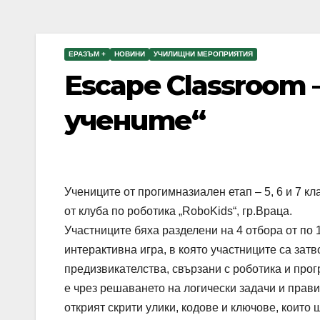
ЕРАЗЪМ +
НОВИНИ
УЧИЛИЩНИ МЕРОПРИЯТИЯ
Escape Classroom 
учените“
Учениците от прогимназиален етап – 5, 6 и 7 к
от клуба по роботика „RoboKids“, гр.Враца.
Участниците бяха разделени на 4 отбора от по 
интерактивна игра, в която участниците са затв
предизвикателства, свързани с роботика и прог
е чрез решаването на логически задачи и прав
открият скрити улики, кодове и ключове, коит