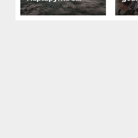
България“
раз
на 
от 
про
Про
ПОО